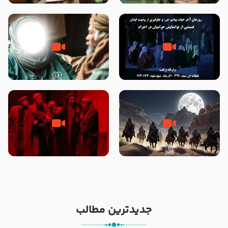
الله سید علی میلانی
شیخ حسین غیب غلامی
روزهای آخر حیات پیامبر اکرم صلی
وصیتی که نوشته نشد (حدیث
الله علیه و آله – قسمتی از
قرطاس)
نوانمایش حرامیان در احرام – 1389
‌‌‌‌‌‌‌داستان ترور نافرجام رسول خدا
قسمتی از نوا نمایش بیرق ماندگار
صلی الله علیه و آله – شهادت
بیان توطئه های منافقین پیش از
پیامبر اکرم صلی الله علیه و آله
شهادت پیامبر اکرم صلی الله علیه
و آله
جدیدترین مطالب