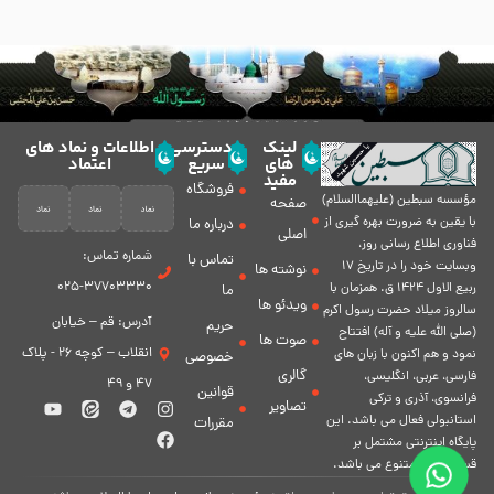
لینک
دسترسی
اطلاعات و نماد های
های
سریع
اعتماد
مفید
فروشگاه
مؤسسه سبطين (عليهماالسلام)
صفحه
با يقين به ضرورت بهره گیرى از
درباره ما
اصلی
فناورى اطلاع رسانى روز،
شماره تماس:
تماس با
وبسایت خود را در تاريخ 17
نوشته ها
37703330-025
ربيع الاول 1424 ق. همزمان با
ما
ویدئو ها
سالروز ميلاد حضرت رسول اكرم
آدرس: قم – خیابان
حریم
(صلی الله علیه و آله) افتتاح
صوت ها
انقلاب – کوچه 26 - پلاک
نمود و هم اكنون با زبان های
خصوصی
گالری
فارسی، عربى، انگلیسی،
47 و 49
قوانین
فرانسوی، آذری و ترکی
تصاویر
استانبولی فعال مى باشد. اين
مقررات
پايگاه اينترنتى مشتمل بر
قسمت هاى متنوع مى باشد.