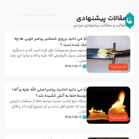
مقالات پیشنهادی
مطالب و مقالات پیشنهادی سردبیر
آیا می دانید برروی شمشیر پیامبر خوبی ها چه
حک شده است ؟
مرحوم شیخ صدوق(ره) نقل کرده است که بر دستگیره
شمشیر رسول اکرم(صلی الله علیه و آله و سلم) این چند
جمل...
۱۸ /۰۵/ ۱۴۰۵
آیا میدانید؟
آیا می دانید احادیث پیامبر(صلی الله علیه و آله)
توسط خلفا به آتش کشیده شد؟
مسأله منع کتابت حدیث توسط خلفا از مسلمات تاریخی
است که علمای اهل سنت بر آن تصریح کرده اند و قابل
انک...
۱۸ /۰۵/ ۱۴۰۵
آیا میدانید؟