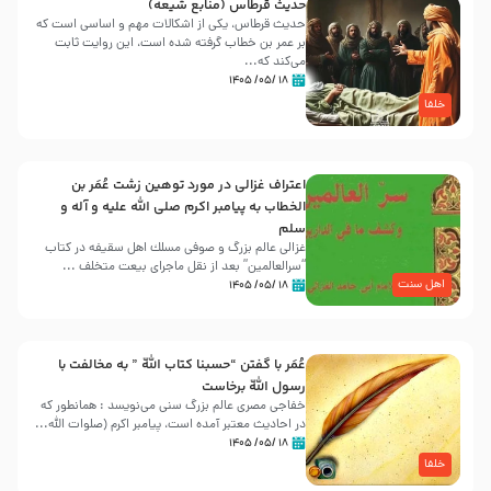
حدیث قرطاس (منابع شیعه)
حدیث قرطاس، یکی از اشکالات مهم و اساسی است که
بر عمر بن خطاب گرفته شده است، این روایت ثابت
می‌کند که...
۱۸ /۰۵/ ۱۴۰۵
خلفا
اعتراف غزالی در مورد توهین زشت عُمَر بن
الخطاب به پیامبر اکرم صلی الله علیه و آله و
سلم
غزالی عالم بزرگ و صوفی مسلك اهل سقيفه در کتاب
“سرالعالمین” بعد از نقل ماجرای بیعت متخلف ...
اهل سنت
۱۸ /۰۵/ ۱۴۰۵
عُمَر با گفتن “حسبنا كتاب اللّه ” به مخالفت با
رسول اللّه برخاست
خفاجی مصری عالم بزرگ سنی می‌نویسد : همانطور که
در احادیث معتبر آمده است، پیامبر اکرم (صلوات اللّه...
۱۸ /۰۵/ ۱۴۰۵
خلفا