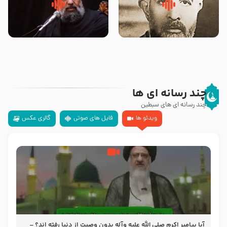
روضه‌ی مجلس یزید ملعون و
سلام جوانی که امام حسین علیه
اسارت اهل‌بیت علیهم‌السلام –
السلام خودش جوابش را دادند
مرحوم حجت‌الاسلام شیخ علی
-حجت الاسلام بندانی
محدث زاده
چند رسانه ای ها
چند رسانه ای های سبطین
ویدئو ها
فایل های صوتی
گالری عکس
آیا پیامبر اکرم صلی الله علیه وآله بدون وصیت از دنیا رفته ‌اند؟ –