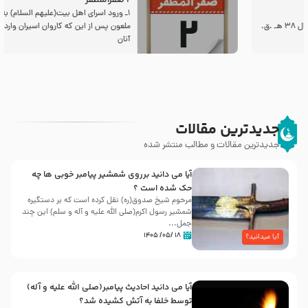
2 صفرالمظفر
1ـ ورود اسراى اهل بیت‌(علیهم السلام) به مجلس یزید
ملعون پس از این كه كاروان اسیران وارد شام شدند،
آنان
جدیدترین مقالات
جدیدترین مقالات و مطالب منتشر شده
آیا می دانید برروی شمشیر پیامبر خوبی ها چه
حک شده است ؟
مرحوم شیخ صدوق(ره) نقل کرده است که بر دستگیره
شمشیر رسول اکرم(صلی الله علیه و آله و سلم) این چند
جمل...
۱۸ /۰۵/ ۱۴۰۵
آیا میدانید؟
آیا می دانید احادیث پیامبر(صلی الله علیه و آله)
توسط خلفا به آتش کشیده شد؟