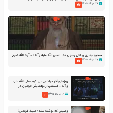
آیت الله سید علی میلانی
۱۹ مرداد ۱۴۰۵
صحیح بخاری و قتل رسول‌ خدا {صلی ‌الله علیه‌ وآله} – آیت الله شیخ
حسین غیب غلامی
۱۹ مرداد ۱۴۰۵
روزهای آخر حیات پیامبر اکرم صلی الله علیه
و آله – قسمتی از نوانمایش حرامیان در
احرام – 1389
۱۸ مرداد ۱۴۰۵
وصیتی که نوشته نشد (حدیث قرطاس)