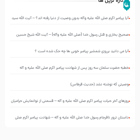
تازه ترین ها
آیا پیامبر اکرم صلی الله علیه وآله بدون وصیت از دنیا رفته ‌اند؟ – آیت الله سید
علی میلانی
صحیح بخاری و قتل رسول‌ خدا {صلی ‌الله علیه‌ وآله} – آیت الله شیخ حسین
غیب غلامی
آیا می دانید برروی شمشیر پیامبر خوبی ها چه حک شده است ؟
خطبه حضرت سلمان سه روز پس از شهادت پیامبر اکرم صلی الله علیه و آله
وصیتی که نوشته نشد (حدیث قرطاس)
روزهای آخر حیات پیامبر اکرم صلی الله علیه و آله – قسمتی از نوانمایش حرامیان
در احرام – 1389
‌‌‌‌‌‌‌داستان ترور نافرجام رسول خدا صلی الله علیه و آله – شهادت پیامبر اکرم صلی
الله علیه و آله