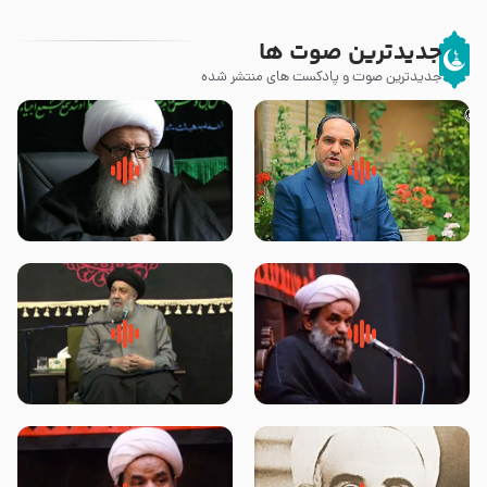
جدیدترین صوت ها
جدیدترین صوت و پادکست های منتشر شده
پیامبر صلی الله علیه وآله و سلم
زوّار اربعین امام حسین (علیه
فرمودند وای بر بچه های آخر
السلام) با این اشتیاق به زیارت
الزمان- دکتر هزار
بروند – آیت الله وحید خراسانی
روضه جانسوز پاره های جگر امام
لقب حضرت رقیه سلام الله علیها به
حسن مجتبی علیه السلام-حجت
چه معناست – حجت الاسلام علوی
الاسلام بندانی
تهرانی