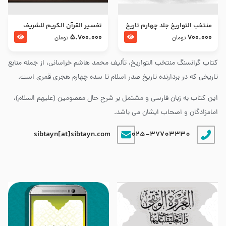
منتخب التواریخ جلد چهارم تاریخ
تفسير القرآن الكريم للشريف
امام زین العابدین و امام محمد
المرتضي قدس سرّه
5.700.000
700.000
تومان
تومان
باقر علیهما السلام
کتاب گرانسنگ منتخب التواريخ، تألیف محمد هاشم خراسانی، از جمله منابع
تاریخی که در بردارنده تاریخ صدر اسلام تا سده چهارم هجری قمری است.
این کتاب به زبان فارسی و مشتمل بر شرح حال معصومین (علیهم السلام)،
امامزادگان و اصحاب ایشان می باشد.
sibtayn[at]sibtayn.com
025-37703330