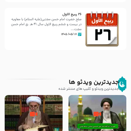
26 ربيع الاول
صلح حضرت امام حسن مجتبی(علیه السلام) با معاویه
در بیست و ششم ربیع الاول سال 41 هـ .ق امام حسن
مجت...
۱۸ /۰۵/ ۱۴۰۵
جدیدترین ویدئو ها
جدیدترین ویدئو و کلیپ های منتشر شده
آیا پیامبر اکرم صلی الله علیه وآله
صحیح بخاری و قتل رسول‌ خدا
بدون وصیت از دنیا رفته ‌اند؟ – آیت
{صلی ‌الله علیه‌ وآله} – آیت الله