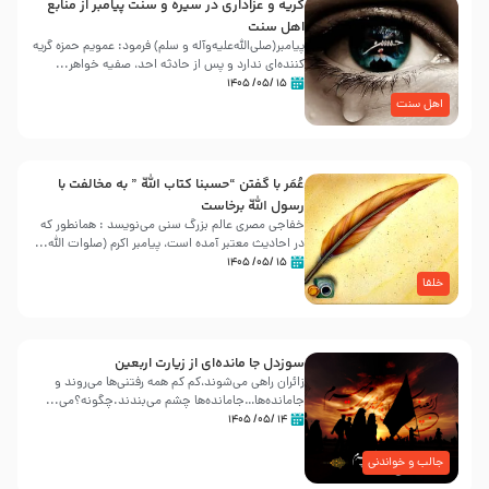
گریه و عزاداری در سیره و سنت پیامبر از منابع
اهل سنت
پیامبر(صلی‌الله‌علیه‌وآله و سلم) فرمود: عمویم حمزه گریه
کننده‌ای ندارد و پس از حادثه احد، صفیه خواهر...
۱۵ /۰۵/ ۱۴۰۵
اهل سنت
عُمَر با گفتن “حسبنا كتاب اللّه ” به مخالفت با
رسول اللّه برخاست
خفاجی مصری عالم بزرگ سنی می‌نویسد : همانطور که
در احادیث معتبر آمده است، پیامبر اکرم (صلوات اللّه...
۱۵ /۰۵/ ۱۴۰۵
خلفا
سوزدل جا مانده‌ای از زیارت اربعین
زائران راهی می‌شوند،کم‌ کم همه رفتنی‌ها می‌روند و
جامانده‌ها…جامانده‌ها چشم می‌بندند.چگونه؟می‌...
۱۴ /۰۵/ ۱۴۰۵
جالب و خواندنی