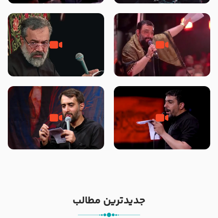
محرّم 1405
جانا جانا ابی عبدالله – کربلایی جواد
مادر منم مثل تو خمیدم – حاج
مقدم – شب هشتم محرم 1448 –
محمود کریمی – شهادت حضرت
هیئت بین الحرمین طهران
رقیه علیها السلام – تیر ۱۴۰۵
هیئت رایة العباس علیه السلام
تک ، عبّاس، صاحب دل‌هاست –
من غلام نوکراتم من عاشق کربلاتم
حاج حنیف طاهری – عزاداری شب
– شور زمینه – شب هفتم – محرم
تاسوعا 1405
1397 – کربلایی محمدحسین
پویانفر
جدیدترین مطالب