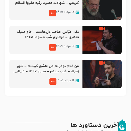
کریمی – شهادت حضرت رقیه علیها السلام
– تیر ۱۴۰۵ هیئت رایة العباس علیه السلام
۱۲ مرداد ۱۴۰۵
تک ، عبّاس، صاحب دل‌هاست – حاج حنیف
طاهری – عزاداری شب تاسوعا 1405
۱۲ مرداد ۱۴۰۵
من غلام نوکراتم من عاشق کربلاتم – شور
زمینه – شب هفتم – محرم 1397 – کربلایی
محمدحسین پویانفر
۱۱ مرداد ۱۴۰۵
آخرین دستاورد ها