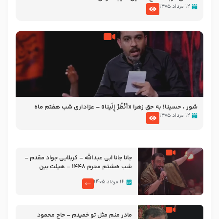
۱۲ مرداد ۱۴۰۵
شور ، حسینا! به‌ حق زهرا «أُنْظُرْ إِلَینا» – عزاداری شب هفتم ماه
محرّم 1405
۱۲ مرداد ۱۴۰۵
جانا جانا ابی عبدالله – کربلایی جواد مقدم –
شب هشتم محرم 1448 – هیئت بین
الحرمین طهران
۱۲ مرداد ۱۴۰۵
مادر منم مثل تو خمیدم – حاج محمود