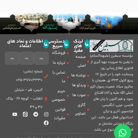
لینک
دسترسی
اطلاعات و نماد های
های
سریع
اعتماد
مفید
فروشگاه
مؤسسه سبطين (عليهماالسلام)
صفحه
با يقين به ضرورت بهره گیرى از
درباره ما
اصلی
فناورى اطلاع رسانى روز،
شماره تماس:
تماس با
وبسایت خود را در تاريخ 17
نوشته ها
37703330-025
ربيع الاول 1424 ق. همزمان با
ما
ویدئو ها
سالروز ميلاد حضرت رسول اكرم
آدرس: قم – خیابان
حریم
(صلی الله علیه و آله) افتتاح
صوت ها
انقلاب – کوچه 26 - پلاک
نمود و هم اكنون با زبان های
خصوصی
گالری
فارسی، عربى، انگلیسی،
47 و 49
قوانین
فرانسوی، آذری و ترکی
تصاویر
استانبولی فعال مى باشد. اين
مقررات
پايگاه اينترنتى مشتمل بر
قسمت هاى متنوع مى باشد.