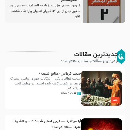
2 صفرالمظفر
1ـ ورود اسراى اهل بیت‌(علیهم السلام) به مجلس یزید
ملعون پس از این كه كاروان اسیران وارد شام شدند،
آنان
جدیدترین مقالات
جدیدترین مقالات و مطالب منتشر شده
حدیث قرطاس (منابع شیعه)
حدیث قرطاس، یکی از اشکالات مهم و اساسی است که
بر عمر بن خطاب گرفته شده است، این روایت ثابت
می‌کند که...
۱۶ /۰۵/ ۱۴۰۵
خلفا
آیا میدانید مسبّبین اصلی شهادت سیدالشهدا
علیه ‌السلام کیانند؟