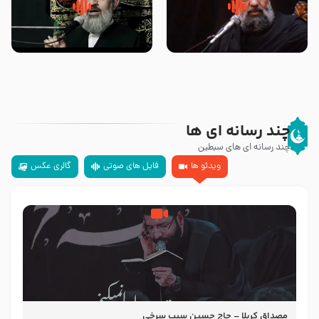
سلام جوانی که امام حسین علیه
زیارتی که اسباب رزق زیاد و عمر
السلام خودش جوابش را دادند
طولانی است حجت السلام حسین
-حجت الاسلام بندانی
یوسفی
چند رسانه ای ها
چند رسانه ای های سبطین
ویدئو ها
فایل های صوتی
گالری عکس
مصداق کربلا – حاج حسین سیب سرخی