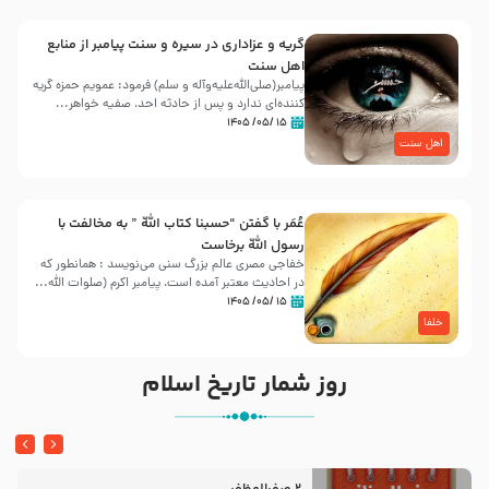
گریه و عزاداری در سیره و سنت پیامبر از منابع
اهل سنت
پیامبر(صلی‌الله‌علیه‌وآله و سلم) فرمود: عمویم حمزه گریه
کننده‌ای ندارد و پس از حادثه احد، صفیه خواهر...
۱۵ /۰۵/ ۱۴۰۵
اهل سنت
عُمَر با گفتن “حسبنا كتاب اللّه ” به مخالفت با
رسول اللّه برخاست
خفاجی مصری عالم بزرگ سنی می‌نویسد : همانطور که
در احادیث معتبر آمده است، پیامبر اکرم (صلوات اللّه...
۱۵ /۰۵/ ۱۴۰۵
خلفا
روز شمار تاریخ اسلام