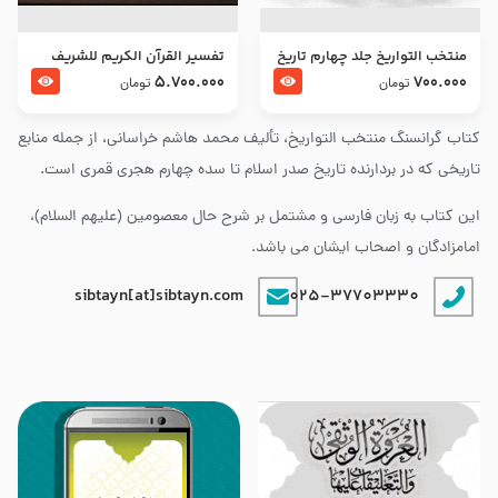
منتخب التواریخ جلد چهارم تاریخ
تفسير القرآن الكريم للشريف
امام زین العابدین و امام محمد
المرتضي قدس سرّه
5.700.000
700.000
تومان
تومان
باقر علیهما السلام
کتاب گرانسنگ منتخب التواريخ، تألیف محمد هاشم خراسانی، از جمله منابع
تاریخی که در بردارنده تاریخ صدر اسلام تا سده چهارم هجری قمری است.
این کتاب به زبان فارسی و مشتمل بر شرح حال معصومین (علیهم السلام)،
امامزادگان و اصحاب ایشان می باشد.
sibtayn[at]sibtayn.com
025-37703330