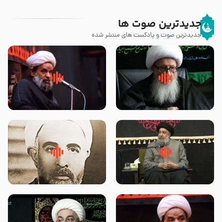
جدیدترین صوت ها
جدیدترین صوت و پادکست های منتشر شده
زوّار اربعین امام حسین (علیه
روضه جانسوز پاره های جگر امام
السلام) با این اشتیاق به زیارت
حسن مجتبی علیه السلام-حجت
بروند – آیت الله وحید خراسانی
الاسلام بندانی
لقب حضرت رقیه سلام الله علیها به
روضه‌ی مجلس یزید ملعون و
چه معناست – حجت الاسلام علوی
اسارت اهل‌بیت علیهم‌السلام –
تهرانی
مرحوم حجت‌الاسلام شیخ علی
محدث زاده