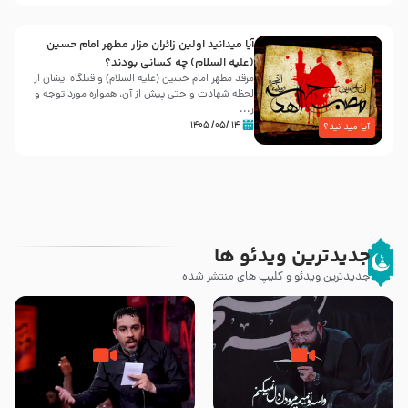
آیا میدانید اولین زائران مزار مطهر امام حسین
(علیه السلام) چه کسانی بودند؟
مرقد مطهر امام حسین (علیه السلام) و قتلگاه ایشان از
لحظه شهادت و حتی پیش از آن، همواره مورد توجه و
ز...
۱۴ /۰۵/ ۱۴۰۵
آیا میدانید؟
جدیدترین ویدئو ها
جدیدترین ویدئو و کلیپ های منتشر شده
مصداق کربلا – حاج حسین سیب
شور ، حسینا! به‌ حق زهرا «أُنْظُرْ
سرخی
إِلَینا» – عزاداری شب هفتم ماه