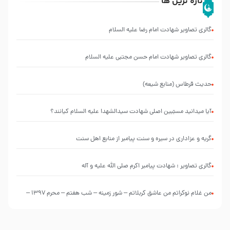
تازه ترین ها
گالری تصاویر شهادت امام رضا علیه السلام
گالری تصاویر شهادت امام حسن مجتبی علیه السلام
حدیث قرطاس (منابع شیعه)
آیا میدانید مسبّبین اصلی شهادت سیدالشهدا علیه ‌السلام کیانند؟
گریه و عزاداری در سیره و سنت پیامبر از منابع اهل سنت
گالری تصاویر : شهادت پیامبر اکرم صلی الله علیه و آله
من غلام نوکراتم من عاشق کربلاتم – شور زمینه – شب هفتم – محرم 1397 –
کربلایی محمدحسین پویانفر