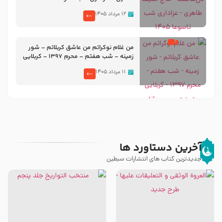
۱۲ مرداد ۱۴۰۵
من غلام نوکراتم من عاشق کربلاتم – شور
زمینه – شب هفتم – محرم 1397 – کربلایی
محمدحسین پویانفر
۱۱ مرداد ۱۴۰۵
آخرین دستاورد ها
جدیدترین کتاب های انتشارات سبطین