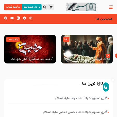
ورود عضویت
سایت قدیم
جدیدترین ها:
خلفا
آیا میدانید؟
حدیث قرطاس (منابع شیعه)
آیا میدانید مسبّبین اصلی شهادت
سیدالشهدا علیه ‌السلام کیانند؟
تازه ترین ها
انتشار
کتاب
گالری تصاویر شهادت امام رضا علیه السلام
”
العروة
الوثقى
گالری تصاویر شهادت امام حسن مجتبی علیه السلام
و