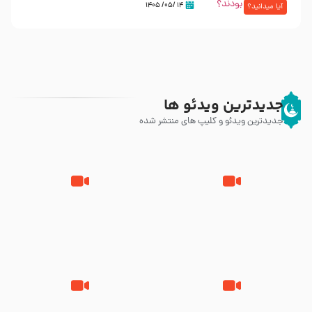
۱۴ /۰۵/ ۱۴۰۵
آیا میدانید؟
جدیدترین ویدئو ها
جدیدترین ویدئو و کلیپ های منتشر شده
مصداق کربلا – حاج حسین سیب
شور ، حسینا! به‌ حق زهرا «أُنْظُرْ
سرخی
إِلَینا» – عزاداری شب هفتم ماه
محرّم 1405
جانا جانا ابی عبدالله – کربلایی جواد
مادر منم مثل تو خمیدم – حاج