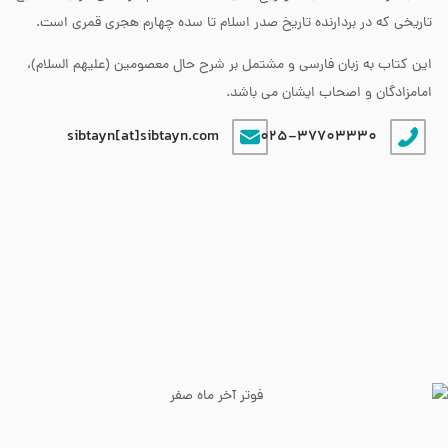
تاریخی که در بردارنده تاریخ صدر اسلام تا سده چهارم هجری قمری است.
این کتاب به زبان فارسی و مشتمل بر شرح حال معصومین (علیهم السلام)،
امامزادگان و اصحاب ایشان می باشد.
sibtayn[at]sibtayn.com
025-37703330