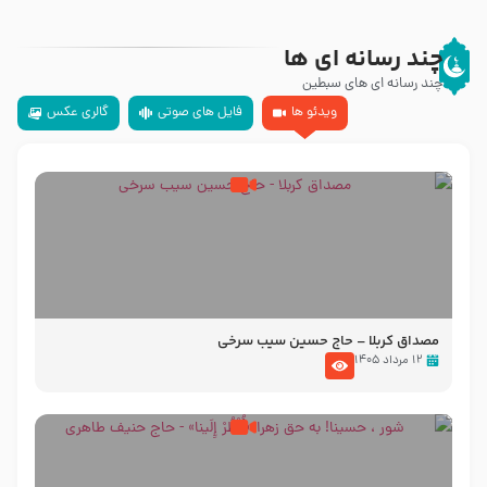
چند رسانه ای ها
چند رسانه ای های سبطین
ویدئو ها
فایل های صوتی
گالری عکس
مصداق کربلا – حاج حسین سیب سرخی
۱۲ مرداد ۱۴۰۵