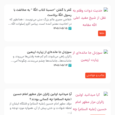
عُمَر با گفتن “حسبنا كتاب اللّه ” به مخالفت با
رسول اللّه برخاست
خفاجی مصری عالم بزرگ سنی می‌نویسد : همانطور که
در احادیث معتبر آمده است، پیامبر اکرم (صلوات اللّه...
۱۵ /۰۵/ ۱۴۰۵
خلفا
سوزدل جا مانده‌ای از زیارت اربعین
زائران راهی می‌شوند،کم‌ کم همه رفتنی‌ها می‌روند و
جامانده‌ها…جامانده‌ها چشم می‌بندند.چگونه؟می‌...
۱۴ /۰۵/ ۱۴۰۵
جالب و خواندنی
آیا میدانید اولین زائران مزار مطهر امام حسین
(علیه السلام) چه کسانی بودند؟
مرقد مطهر امام حسین (علیه السلام) و قتلگاه ایشان از
لحظه شهادت و حتی پیش از آن، همواره مورد توجه و
ز...