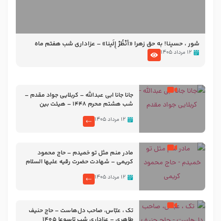
شور ، حسینا! به‌ حق زهرا «أُنْظُرْ إِلَینا» – عزاداری شب هفتم ماه
محرّم 1405
۱۲ مرداد ۱۴۰۵
جانا جانا ابی عبدالله – کربلایی جواد مقدم –
شب هشتم محرم 1448 – هیئت بین
الحرمین طهران
۱۲ مرداد ۱۴۰۵
مادر منم مثل تو خمیدم – حاج محمود
کریمی – شهادت حضرت رقیه علیها السلام
– تیر ۱۴۰۵ هیئت رایة العباس علیه السلام
۱۲ مرداد ۱۴۰۵
تک ، عبّاس، صاحب دل‌هاست – حاج حنیف
طاهری – عزاداری شب تاسوعا 1405