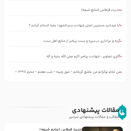
التعليقات
عليها”
حدیث قرطاس (منابع شیعه)
با
طرحی
بسیار
آیا میدانید مسبّبین اصلی شهادت سیدالشهدا علیه ‌السلام کیانند؟
زیبا و
شکیل
گریه و عزاداری در سیره و سنت پیامبر از منابع اهل سنت
گالری تصاویر : شهادت پیامبر اکرم صلی الله علیه و آله
من غلام نوکراتم من عاشق کربلاتم – شور زمینه – شب هفتم – محرم 1397 –
کربلایی محمدحسین پویانفر
مقالات پیشنهادی
مطالب و مقالات پیشنهادی سردبیر
حدیث قرطاس (منابع شیعه)