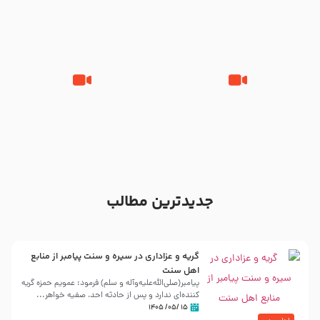
مقدم – شب هشتم محرم 1448 –
محمود کریمی – شهادت حضرت
هیئت بین الحرمین طهران
رقیه علیها السلام – تیر ۱۴۰۵
هیئت رایة العباس علیه السلام
تک ، عبّاس، صاحب دل‌هاست –
من غلام نوکراتم من عاشق کربلاتم
حاج حنیف طاهری – عزاداری شب
– شور زمینه – شب هفتم – محرم
تاسوعا 1405
1397 – کربلایی محمدحسین
پویانفر
جدیدترین مطالب
گریه و عزاداری در سیره و سنت پیامبر از منابع
اهل سنت
پیامبر(صلی‌الله‌علیه‌وآله و سلم) فرمود: عمویم حمزه گریه
کننده‌ای ندارد و پس از حادثه احد، صفیه خواهر...
۱۵ /۰۵/ ۱۴۰۵