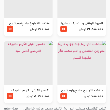
العروة الوثقى و التعليقات عليها
منتخب التواریخ جلد پنجم تاریخ
– طرح جدید
امام جعفر صادق و امام موسی
700.000
19.800.000
تومان
تومان
بن جعفر علیهما السلام
منتخب التواریخ جلد چهارم تاریخ
تفسير القرآن الكريم للشريف
امام زین العابدین و امام محمد
المرتضي قدس سرّه
5.700.000
700.000
تومان
تومان
باقر علیهما السلام
کتاب گرانسنگ منتخب التواريخ، تألیف محمد هاشم خراسانی، از جمله منابع