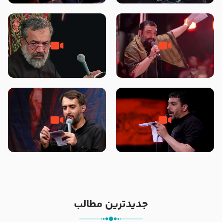
محرّم 1405
جانا جانا ابی عبدالله – کربلایی جواد
مادر منم مثل تو خمیدم – حاج
مقدم – شب هشتم محرم 1448 –
محمود کریمی – شهادت حضرت
هیئت بین الحرمین طهران
رقیه علیها السلام – تیر ۱۴۰۵
هیئت رایة العباس علیه السلام
تک ، عبّاس، صاحب دل‌هاست –
من غلام نوکراتم من عاشق کربلاتم
حاج حنیف طاهری – عزاداری شب
– شور زمینه – شب هفتم – محرم
تاسوعا 1405
1397 – کربلایی محمدحسین
پویانفر
جدیدترین مطالب