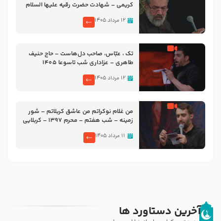
کریمی – شهادت حضرت رقیه علیها السلام
– تیر ۱۴۰۵ هیئت رایة العباس علیه السلام
۱۲ مرداد ۱۴۰۵
تک ، عبّاس، صاحب دل‌هاست – حاج حنیف
طاهری – عزاداری شب تاسوعا 1405
۱۲ مرداد ۱۴۰۵
من غلام نوکراتم من عاشق کربلاتم – شور
زمینه – شب هفتم – محرم 1397 – کربلایی
محمدحسین پویانفر
۱۱ مرداد ۱۴۰۵
آخرین دستاورد ها