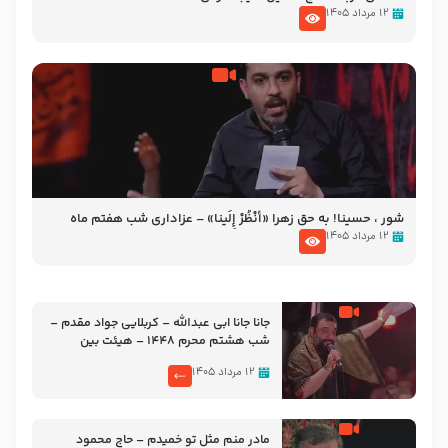
۱۲ مرداد ۱۴۰۵
شور ، حسینا! به‌ حق زهرا «أُنْظُرْ إِلَینا» – عزاداری شب هفتم ماه
محرّم 1405
۱۲ مرداد ۱۴۰۵
جانا جانا ابی عبدالله – کربلایی جواد مقدم –
شب هشتم محرم 1448 – هیئت بین
الحرمین طهران
۱۲ مرداد ۱۴۰۵
مادر منم مثل تو خمیدم – حاج محمود