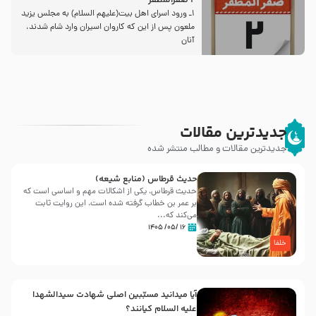
2 صفرالمظفر
1ـ ورود اسراى اهل بیت‌(علیهم السلام) به مجلس یزید
ملعون پس از این كه كاروان اسیران وارد شام شدند،
آنان
جدیدترین مقالات
جدیدترین مقالات و مطالب منتشر شده
حدیث قرطاس (منابع شیعه)
حدیث قرطاس، یکی از اشکالات مهم و اساسی است که
بر عمر بن خطاب گرفته شده است، این روایت ثابت
می‌کند که...
۱۶ /۰۵/ ۱۴۰۵
خلفا
آیا میدانید مسبّبین اصلی شهادت سیدالشهدا
علیه ‌السلام کیانند؟