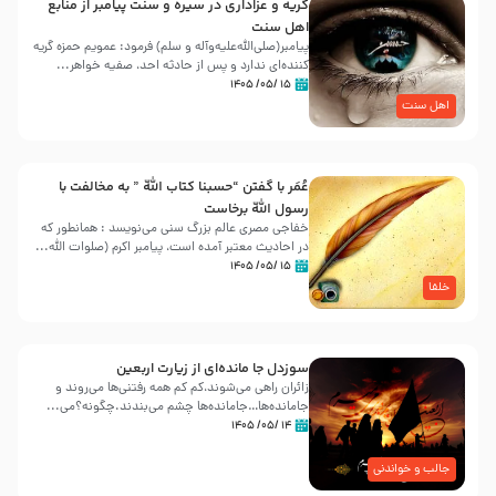
گریه و عزاداری در سیره و سنت پیامبر از منابع
اهل سنت
پیامبر(صلی‌الله‌علیه‌وآله و سلم) فرمود: عمویم حمزه گریه
کننده‌ای ندارد و پس از حادثه احد، صفیه خواهر...
۱۵ /۰۵/ ۱۴۰۵
اهل سنت
عُمَر با گفتن “حسبنا كتاب اللّه ” به مخالفت با
رسول اللّه برخاست
خفاجی مصری عالم بزرگ سنی می‌نویسد : همانطور که
در احادیث معتبر آمده است، پیامبر اکرم (صلوات اللّه...
۱۵ /۰۵/ ۱۴۰۵
خلفا
سوزدل جا مانده‌ای از زیارت اربعین
زائران راهی می‌شوند،کم‌ کم همه رفتنی‌ها می‌روند و
جامانده‌ها…جامانده‌ها چشم می‌بندند.چگونه؟می‌...
۱۴ /۰۵/ ۱۴۰۵
جالب و خواندنی