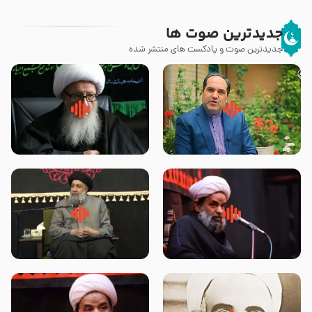
جدیدترین صوت ها
جدیدترین صوت و پادکست های منتشر شده
پیامبر صلی الله علیه وآله و سلم
زوّار اربعین امام حسین (علیه
فرمودند وای بر بچه های آخر
السلام) با این اشتیاق به زیارت
الزمان- دکتر هزار
بروند – آیت الله وحید خراسانی
روضه جانسوز پاره های جگر امام
لقب حضرت رقیه سلام الله علیها به
حسن مجتبی علیه السلام-حجت
چه معناست – حجت الاسلام علوی
الاسلام بندانی
تهرانی