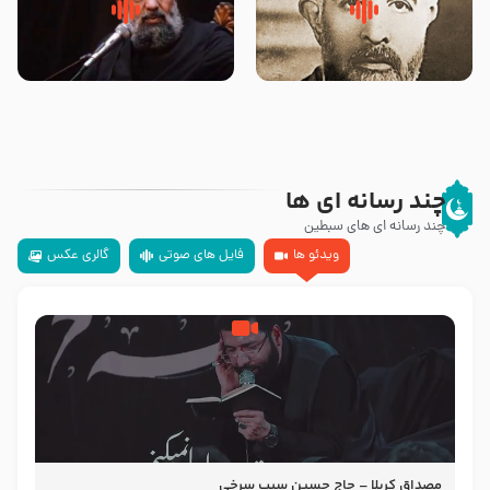
روضه‌ی مجلس یزید ملعون و
سلام جوانی که امام حسین علیه
اسارت اهل‌بیت علیهم‌السلام –
السلام خودش جوابش را دادند
مرحوم حجت‌الاسلام شیخ علی
-حجت الاسلام بندانی
محدث زاده
چند رسانه ای ها
چند رسانه ای های سبطین
ویدئو ها
فایل های صوتی
گالری عکس
مصداق کربلا – حاج حسین سیب سرخی