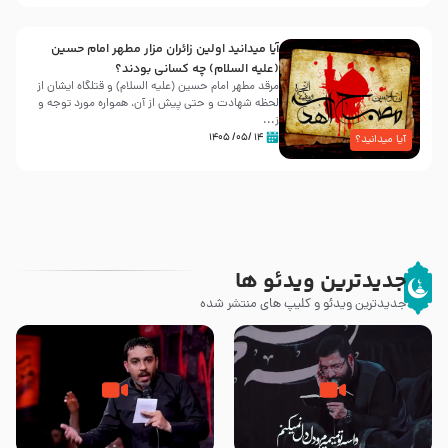
آیا میدانید اولین زائران مزار مطهر امام حسین
(علیه السلام) چه کسانی بودند؟
مرقد مطهر امام حسین (علیه السلام) و قتلگاه ایشان از
لحظه شهادت و حتی پیش از آن، همواره مورد توجه و
ز...
۱۴ /۰۵/ ۱۴۰۵
آیا میدانید؟
جدیدترین ویدئو ها
جدیدترین ویدئو و کلیپ های منتشر شده
مصداق کربلا – حاج حسین سیب
شور ، حسینا! به‌ حق زهرا «أُنْظُرْ
سرخی
إِلَینا» – عزاداری شب هفتم ماه