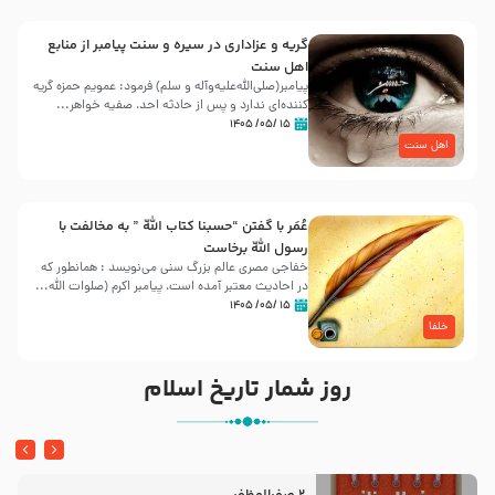
گریه و عزاداری در سیره و سنت پیامبر از منابع
اهل سنت
پیامبر(صلی‌الله‌علیه‌وآله و سلم) فرمود: عمویم حمزه گریه
کننده‌ای ندارد و پس از حادثه احد، صفیه خواهر...
۱۵ /۰۵/ ۱۴۰۵
اهل سنت
عُمَر با گفتن “حسبنا كتاب اللّه ” به مخالفت با
رسول اللّه برخاست
خفاجی مصری عالم بزرگ سنی می‌نویسد : همانطور که
در احادیث معتبر آمده است، پیامبر اکرم (صلوات اللّه...
۱۵ /۰۵/ ۱۴۰۵
خلفا
روز شمار تاریخ اسلام