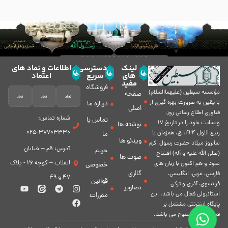
لینک
دسترسی
اطلاعات و نماد های
های
سریع
اعتماد
مفید
فروشگاه
مؤسسه سبطين (عليهماالسلام)
صفحه
با يقين به ضرورت بهره گیرى از
درباره ما
اصلی
فناورى اطلاع رسانى روز،
شماره تماس:
تماس با
وبسایت خود را در تاريخ 17
نوشته ها
37703330-025
ربيع الاول 1424 ق. همزمان با
ما
ویدئو ها
سالروز ميلاد حضرت رسول اكرم
آدرس: قم – خیابان
حریم
(صلی الله علیه و آله) افتتاح
صوت ها
انقلاب – کوچه 26 - پلاک
نمود و هم اكنون با زبان های
خصوصی
گالری
فارسی، عربى، انگلیسی،
47 و 49
قوانین
فرانسوی، آذری و ترکی
تصاویر
استانبولی فعال مى باشد. اين
مقررات
پايگاه اينترنتى مشتمل بر
قسمت هاى متنوع مى باشد.