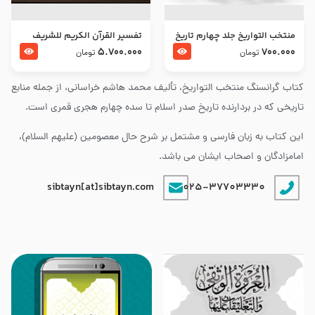
منتخب التواریخ جلد چهارم تاریخ
تفسير القرآن الكريم للشريف
امام زین العابدین و امام محمد
المرتضي قدس سرّه
5.700.000
700.000
تومان
تومان
باقر علیهما السلام
کتاب گرانسنگ منتخب التواريخ، تألیف محمد هاشم خراسانی، از جمله منابع
تاریخی که در بردارنده تاریخ صدر اسلام تا سده چهارم هجری قمری است.
این کتاب به زبان فارسی و مشتمل بر شرح حال معصومین (علیهم السلام)،
امامزادگان و اصحاب ایشان می باشد.
sibtayn[at]sibtayn.com
025-37703330