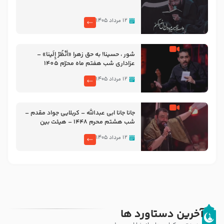
۱۲ مرداد ۱۴۰۵
شور ، حسینا! به‌ حق زهرا «أُنْظُرْ إِلَینا» –
عزاداری شب هفتم ماه محرّم 1405
۱۲ مرداد ۱۴۰۵
جانا جانا ابی عبدالله – کربلایی جواد مقدم –
شب هشتم محرم 1448 – هیئت بین
الحرمین طهران
۱۲ مرداد ۱۴۰۵
آخرین دستاورد ها