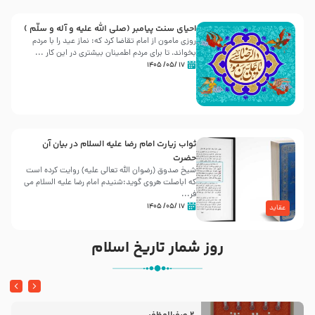
احیای سنت پیامبر (صلی الله علیه و آله و سلّم )
روزی مامون از امام تقاضا کرد که: نماز عید را با مردم
بخواند، تا برای مردم اطمینان بیشتری در این کار ...
۱۷ /۰۵/ ۱۴۰۵
ثواب زیارت امام رضا علیه السلام در بیان آن
حضرت
شیخ صدوق (رضوان الله تعالی علیه) روایت کرده است
که اباصلت هروی گوید:شنیدم امام رضا علیه السلام می
فر...
۱۷ /۰۵/ ۱۴۰۵
عقاید
روز شمار تاریخ اسلام