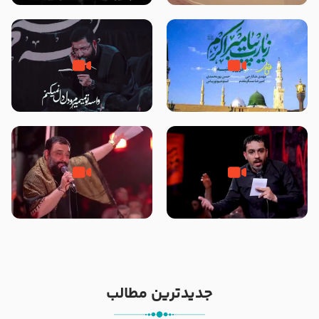
تصاویری از مسجد النبی
زیارت پیامبر اکرم صلی الله علیه و
مصداق کربلا – حاج حسین سیب
آله در روز شنبه با نوای علی فانی
سرخی
شور ، حسینا! به‌ حق زهرا «أُنْظُرْ
جانا جانا ابی عبدالله – کربلایی جواد
إِلَینا» – عزاداری شب هفتم ماه
مقدم – شب هشتم محرم 1448 –
محرّم 1405
هیئت بین الحرمین طهران
جدیدترین مطالب