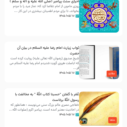
احیای سنت پیامبر (صلی الله علیه و آله و سلّم )
روزی مامون از امام تقاضا کرد که: نماز عید را با مردم
بخواند، تا برای مردم اطمینان بیشتری در این کار ...
۱۷ /۰۵/ ۱۴۰۵
ثواب زیارت امام رضا علیه السلام در بیان آن
حضرت
شیخ صدوق (رضوان الله تعالی علیه) روایت کرده است
که اباصلت هروی گوید:شنیدم امام رضا علیه السلام می
فر...
۱۷ /۰۵/ ۱۴۰۵
عقاید
عُمَر با گفتن “حسبنا كتاب اللّه ” به مخالفت با
رسول اللّه برخاست
خفاجی مصری عالم بزرگ سنی می‌نویسد : همانطور که
در احادیث معتبر آمده است، پیامبر اکرم (صلوات اللّه...
۱۷ /۰۵/ ۱۴۰۵
خلفا