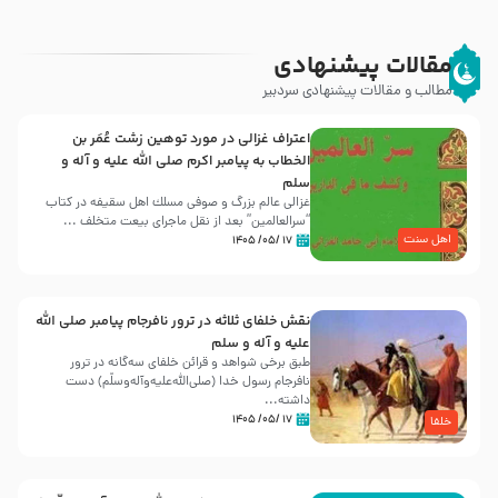
مقالات پیشنهادی
مطالب و مقالات پیشنهادی سردبیر
اعتراف غزالی در مورد توهین زشت عُمَر بن
الخطاب به پیامبر اکرم صلی الله علیه و آله و
سلم
غزالی عالم بزرگ و صوفی مسلك اهل سقيفه در کتاب
“سرالعالمین” بعد از نقل ماجرای بیعت متخلف ...
اهل سنت
۱۷ /۰۵/ ۱۴۰۵
نقش خلفای ثلاثه در ترور نافرجام پیامبر صلی الله
علیه و آله و سلم
طبق برخی شواهد و قرائن خلفای سه‌گانه در ترور
نافرجام رسول خدا (صلی‌الله‌علیه‌و‌آله‌وسلّم) دست
داشته‌...
۱۷ /۰۵/ ۱۴۰۵
خلفا