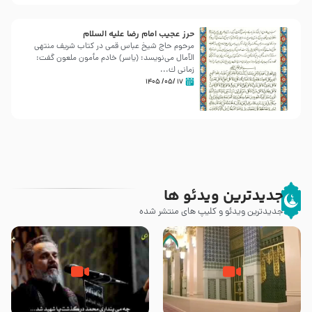
حرز عجیب امام رضا علیه السلام
مرحوم حاج شیخ عباس قمی در کتاب شریف منتهی
الآمال می‌نویسد: (ياسر) خادم مأمون ملعون گفت:
زمانى ك...
۱۷ /۰۵/ ۱۴۰۵
جدیدترین ویدئو ها
جدیدترین ویدئو و کلیپ های منتشر شده
زیارت پیامبر اکرم صلی الله علیه و
اله و سلم در مدینه به همراه
مرگ یا قتل – ملا باسم کربلایی