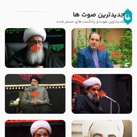
جدیدترین صوت ها
جدیدترین صوت و پادکست های منتشر شده
پیامبر صلی الله علیه وآله و سلم
زوّار اربعین امام حسین (علیه
فرمودند وای بر بچه های آخر
السلام) با این اشتیاق به زیارت
الزمان- دکتر هزار
بروند – آیت الله وحید خراسانی
روضه جانسوز پاره های جگر امام
لقب حضرت رقیه سلام الله علیها به
حسن مجتبی علیه السلام-حجت
چه معناست – حجت الاسلام علوی
الاسلام بندانی
تهرانی