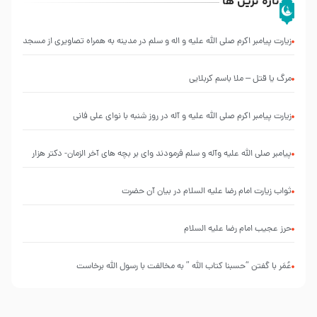
تازه ترین ها
زیارت پیامبر اکرم صلی الله علیه و اله و سلم در مدینه به همراه تصاویری از مسجد
النبی
مرگ یا قتل – ملا باسم کربلایی
زیارت پیامبر اکرم صلی الله علیه و آله در روز شنبه با نوای علی فانی
پیامبر صلی الله علیه وآله و سلم فرمودند وای بر بچه های آخر الزمان- دکتر هزار
ثواب زیارت امام رضا علیه السلام در بیان آن حضرت
حرز عجیب امام رضا علیه السلام
عُمَر با گفتن “حسبنا كتاب اللّه ” به مخالفت با رسول اللّه برخاست