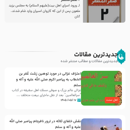
2 صفرالمظفر
1ـ ورود اسراى اهل بیت‌(علیهم السلام) به مجلس یزید
ملعون پس از این كه كاروان اسیران وارد شام شدند،
آنان
جدیدترین مقالات
جدیدترین مقالات و مطالب منتشر شده
اعتراف غزالی در مورد توهین زشت عُمَر بن
الخطاب به پیامبر اکرم صلی الله علیه و آله و
سلم
غزالی عالم بزرگ و صوفی مسلك اهل سقيفه در کتاب
“سرالعالمین” بعد از نقل ماجرای بیعت متخلف ...
اهل سنت
۱۷ /۰۵/ ۱۴۰۵
نقش خلفای ثلاثه در ترور نافرجام پیامبر صلی الله
علیه و آله و سلم