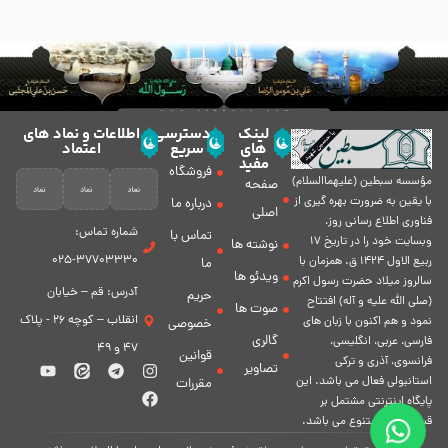
لینک
دسترسی
اطلاعات و نماد های
های
سریع
اعتماد
مفید
فروشگاه
مؤسسه سبطين (عليهماالسلام)
صفحه
با يقين به ضرورت بهره گیرى از
درباره ما
اصلی
فناورى اطلاع رسانى روز،
شماره تماس:
تماس با
وبسایت خود را در تاريخ 17
نوشته ها
37703330-025
ربيع الاول 1424 ق. همزمان با
ما
ویدئو ها
سالروز ميلاد حضرت رسول اكرم
آدرس: قم – خیابان
حریم
(صلی الله علیه و آله) افتتاح
صوت ها
انقلاب – کوچه 26 - پلاک
نمود و هم اكنون با زبان های
خصوصی
گالری
فارسی، عربى، انگلیسی،
47 و 49
قوانین
فرانسوی، آذری و ترکی
تصاویر
استانبولی فعال مى باشد. اين
مقررات
پايگاه اينترنتى مشتمل بر
قسمت هاى متنوع مى باشد.