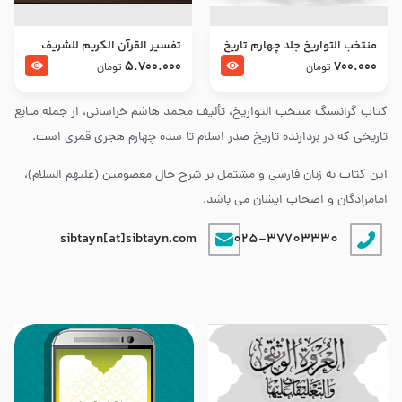
منتخب التواریخ جلد چهارم تاریخ
تفسير القرآن الكريم للشريف
امام زین العابدین و امام محمد
المرتضي قدس سرّه
5.700.000
700.000
تومان
تومان
باقر علیهما السلام
کتاب گرانسنگ منتخب التواريخ، تألیف محمد هاشم خراسانی، از جمله منابع
تاریخی که در بردارنده تاریخ صدر اسلام تا سده چهارم هجری قمری است.
این کتاب به زبان فارسی و مشتمل بر شرح حال معصومین (علیهم السلام)،
امامزادگان و اصحاب ایشان می باشد.
sibtayn[at]sibtayn.com
025-37703330