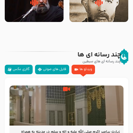
روضه‌ی مجلس یزید ملعون و
سلام جوانی که امام حسین علیه
اسارت اهل‌بیت علیهم‌السلام –
السلام خودش جوابش را دادند
مرحوم حجت‌الاسلام شیخ علی
-حجت الاسلام بندانی
محدث زاده
چند رسانه ای ها
چند رسانه ای های سبطین
ویدئو ها
فایل های صوتی
گالری عکس
زیارت پیامبر اکرم صلی الله علیه و اله و سلم در مدینه به همراه