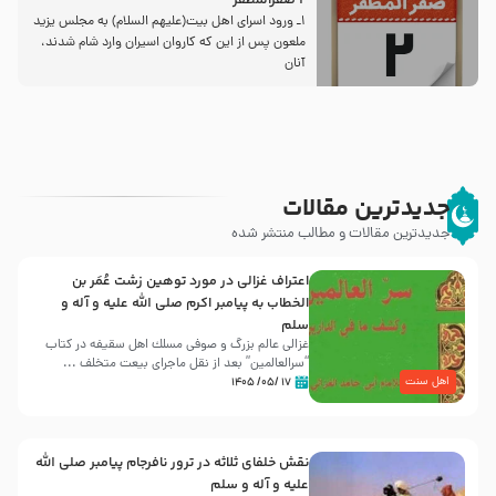
2 صفرالمظفر
1ـ ورود اسراى اهل بیت‌(علیهم السلام) به مجلس یزید
ملعون پس از این كه كاروان اسیران وارد شام شدند،
آنان
جدیدترین مقالات
جدیدترین مقالات و مطالب منتشر شده
اعتراف غزالی در مورد توهین زشت عُمَر بن
الخطاب به پیامبر اکرم صلی الله علیه و آله و
سلم
غزالی عالم بزرگ و صوفی مسلك اهل سقيفه در کتاب
“سرالعالمین” بعد از نقل ماجرای بیعت متخلف ...
اهل سنت
۱۷ /۰۵/ ۱۴۰۵
نقش خلفای ثلاثه در ترور نافرجام پیامبر صلی الله
علیه و آله و سلم