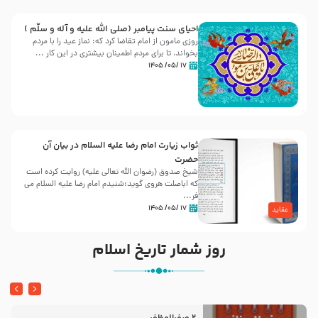
احیای سنت پیامبر (صلی الله علیه و آله و سلّم )
روزی مامون از امام تقاضا کرد که: نماز عید را با مردم
بخواند، تا برای مردم اطمینان بیشتری در این کار ...
۱۷ /۰۵/ ۱۴۰۵
ثواب زیارت امام رضا علیه السلام در بیان آن
حضرت
شیخ صدوق (رضوان الله تعالی علیه) روایت کرده است
که اباصلت هروی گوید:شنیدم امام رضا علیه السلام می
فر...
۱۷ /۰۵/ ۱۴۰۵
عقاید
روز شمار تاریخ اسلام