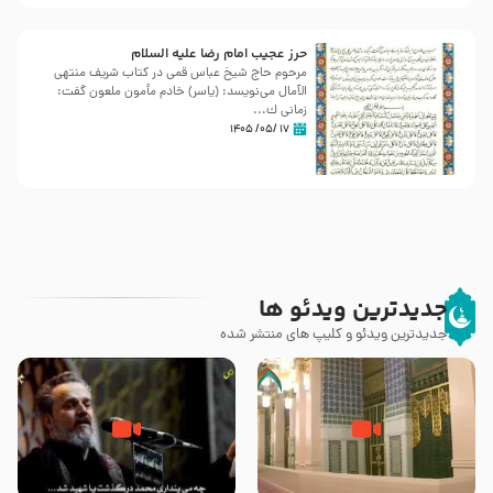
حرز عجیب امام رضا علیه السلام
مرحوم حاج شیخ عباس قمی در کتاب شریف منتهی
الآمال می‌نویسد: (ياسر) خادم مأمون ملعون گفت:
زمانى ك...
۱۷ /۰۵/ ۱۴۰۵
جدیدترین ویدئو ها
جدیدترین ویدئو و کلیپ های منتشر شده
زیارت پیامبر اکرم صلی الله علیه و
اله و سلم در مدینه به همراه
مرگ یا قتل – ملا باسم کربلایی