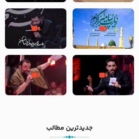
تصاویری از مسجد النبی
زیارت پیامبر اکرم صلی الله علیه و
مصداق کربلا – حاج حسین سیب
آله در روز شنبه با نوای علی فانی
سرخی
شور ، حسینا! به‌ حق زهرا «أُنْظُرْ
جانا جانا ابی عبدالله – کربلایی جواد
إِلَینا» – عزاداری شب هفتم ماه
مقدم – شب هشتم محرم 1448 –
محرّم 1405
هیئت بین الحرمین طهران
جدیدترین مطالب