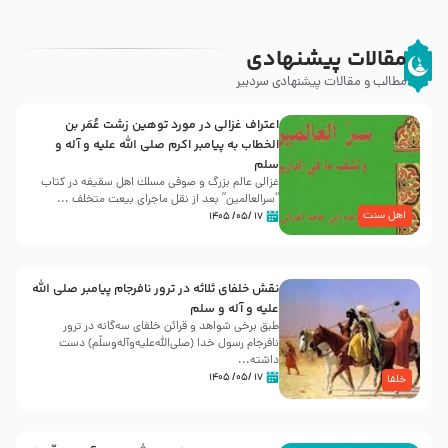
مقالات پیشنهادی
مطالب و مقالات پیشنهادی سردبیر
اعتراف غزالی در مورد توهین زشت عُمَر بن
الخطاب به پیامبر اکرم صلی الله علیه و آله و
سلم
غزالی عالم بزرگ و صوفی مسلك اهل سقيفه در کتاب
“سرالعالمین” بعد از نقل ماجرای بیعت متخلف ...
اهل سنت
۱۷ /۰۵/ ۱۴۰۵
نقش خلفای ثلاثه در ترور نافرجام پیامبر صلی الله
علیه و آله و سلم
طبق برخی شواهد و قرائن خلفای سه‌گانه در ترور
نافرجام رسول خدا (صلی‌الله‌علیه‌و‌آله‌وسلّم) دست
داشته‌...
۱۷ /۰۵/ ۱۴۰۵
خلفا