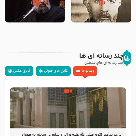
روضه‌ی مجلس یزید ملعون و
سلام جوانی که امام حسین علیه
اسارت اهل‌بیت علیهم‌السلام –
السلام خودش جوابش را دادند
مرحوم حجت‌الاسلام شیخ علی
-حجت الاسلام بندانی
محدث زاده
چند رسانه ای ها
چند رسانه ای های سبطین
ویدئو ها
فایل های صوتی
گالری عکس
زیارت پیامبر اکرم صلی الله علیه و اله و سلم در مدینه به همراه