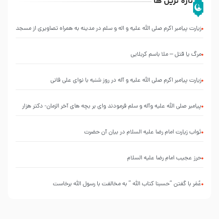
تازه ترین ها
زیارت پیامبر اکرم صلی الله علیه و اله و سلم در مدینه به همراه تصاویری از مسجد
النبی
مرگ یا قتل – ملا باسم کربلایی
زیارت پیامبر اکرم صلی الله علیه و آله در روز شنبه با نوای علی فانی
پیامبر صلی الله علیه وآله و سلم فرمودند وای بر بچه های آخر الزمان- دکتر هزار
ثواب زیارت امام رضا علیه السلام در بیان آن حضرت
حرز عجیب امام رضا علیه السلام
عُمَر با گفتن “حسبنا كتاب اللّه ” به مخالفت با رسول اللّه برخاست