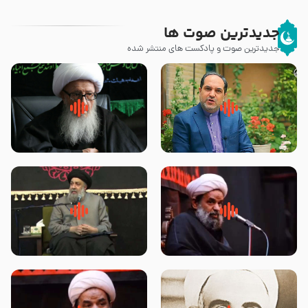
جدیدترین صوت ها
جدیدترین صوت و پادکست های منتشر شده
پیامبر صلی الله علیه وآله و سلم
زوّار اربعین امام حسین (علیه
فرمودند وای بر بچه های آخر
السلام) با این اشتیاق به زیارت
الزمان- دکتر هزار
بروند – آیت الله وحید خراسانی
روضه جانسوز پاره های جگر امام
لقب حضرت رقیه سلام الله علیها به
حسن مجتبی علیه السلام-حجت
چه معناست – حجت الاسلام علوی
الاسلام بندانی
تهرانی