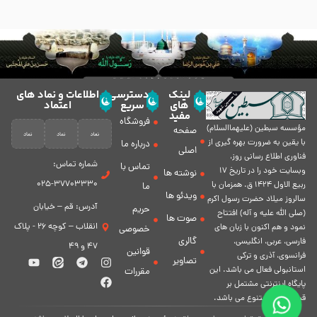
لینک
دسترسی
اطلاعات و نماد های
های
سریع
اعتماد
مفید
فروشگاه
مؤسسه سبطين (عليهماالسلام)
صفحه
با يقين به ضرورت بهره گیرى از
درباره ما
اصلی
فناورى اطلاع رسانى روز،
شماره تماس:
تماس با
وبسایت خود را در تاريخ 17
نوشته ها
37703330-025
ربيع الاول 1424 ق. همزمان با
ما
ویدئو ها
سالروز ميلاد حضرت رسول اكرم
آدرس: قم – خیابان
حریم
(صلی الله علیه و آله) افتتاح
صوت ها
انقلاب – کوچه 26 - پلاک
نمود و هم اكنون با زبان های
خصوصی
گالری
فارسی، عربى، انگلیسی،
47 و 49
قوانین
فرانسوی، آذری و ترکی
تصاویر
استانبولی فعال مى باشد. اين
مقررات
پايگاه اينترنتى مشتمل بر
قسمت هاى متنوع مى باشد.