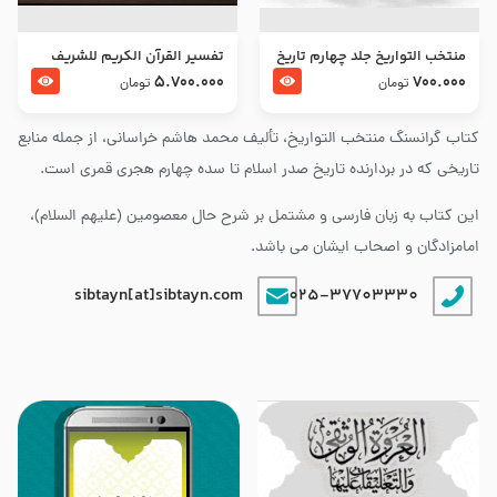
منتخب التواریخ جلد چهارم تاریخ
تفسير القرآن الكريم للشريف
امام زین العابدین و امام محمد
المرتضي قدس سرّه
5.700.000
700.000
تومان
تومان
باقر علیهما السلام
کتاب گرانسنگ منتخب التواريخ، تألیف محمد هاشم خراسانی، از جمله منابع
تاریخی که در بردارنده تاریخ صدر اسلام تا سده چهارم هجری قمری است.
این کتاب به زبان فارسی و مشتمل بر شرح حال معصومین (علیهم السلام)،
امامزادگان و اصحاب ایشان می باشد.
sibtayn[at]sibtayn.com
025-37703330