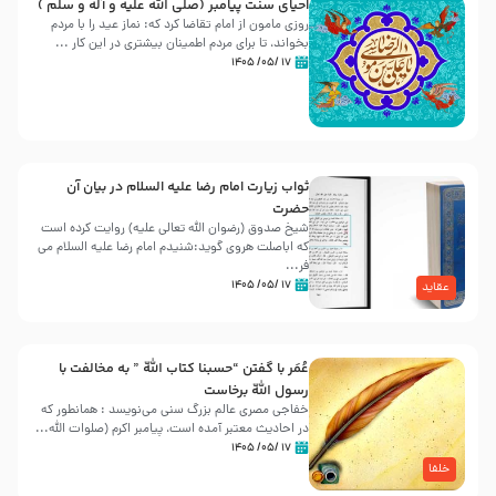
احیای سنت پیامبر (صلی الله علیه و آله و سلّم )
روزی مامون از امام تقاضا کرد که: نماز عید را با مردم
بخواند، تا برای مردم اطمینان بیشتری در این کار ...
۱۷ /۰۵/ ۱۴۰۵
ثواب زیارت امام رضا علیه السلام در بیان آن
حضرت
شیخ صدوق (رضوان الله تعالی علیه) روایت کرده است
که اباصلت هروی گوید:شنیدم امام رضا علیه السلام می
فر...
۱۷ /۰۵/ ۱۴۰۵
عقاید
عُمَر با گفتن “حسبنا كتاب اللّه ” به مخالفت با
رسول اللّه برخاست
خفاجی مصری عالم بزرگ سنی می‌نویسد : همانطور که
در احادیث معتبر آمده است، پیامبر اکرم (صلوات اللّه...
۱۷ /۰۵/ ۱۴۰۵
خلفا