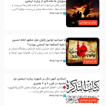
سوزدل جا مانده‌ای از زیارت اربعین
زائران راهی می‌شوند،کم‌ کم همه رفتنی‌ها می‌روند و
جامانده‌ها…جامانده‌ها چشم می‌بندند.چگونه؟می‌...
۱۴ /۰۵/ ۱۴۰۵
جالب و خواندنی
آیا میدانید اولین زائران مزار مطهر امام حسین
(علیه السلام) چه کسانی بودند؟
مرقد مطهر امام حسین (علیه السلام) و قتلگاه ایشان از
لحظه شهادت و حتی پیش از آن، همواره مورد توجه و
ز...
۱۴ /۰۵/ ۱۴۰۵
آیا میدانید؟
اسنادی کهن دال بر شهرت زیارت اربعین نزد
امامیه در قرن ۶ و ۷ هجری
کتاب «العَلَمُ المَشهور في فَوائِدِ فَضلِ الأيّامِ وَالشُّهورِ»
تألیف عالم برجسته‌ی اهل‌سنّت…...
۱۳ /۰۵/ ۱۴۰۵
جالب و خواندنی