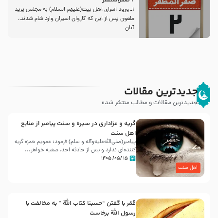
2 صفرالمظفر
1ـ ورود اسراى اهل بیت‌(علیهم السلام) به مجلس یزید
ملعون پس از این كه كاروان اسیران وارد شام شدند،
آنان
جدیدترین مقالات
جدیدترین مقالات و مطالب منتشر شده
گریه و عزاداری در سیره و سنت پیامبر از منابع
اهل سنت
پیامبر(صلی‌الله‌علیه‌وآله و سلم) فرمود: عمویم حمزه گریه
کننده‌ای ندارد و پس از حادثه احد، صفیه خواهر...
۱۵ /۰۵/ ۱۴۰۵
اهل سنت
عُمَر با گفتن “حسبنا كتاب اللّه ” به مخالفت با
رسول اللّه برخاست