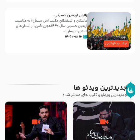
زائران اربعین حسینی
عاشقان و شیفتگان مکتب اهل بیت(ع) به مناسبت
اربعین حسینی سال ۱۴۴۲هجری قمری از استان‌های
المثنی، میسان...
۱۳ /۰۵/ ۱۴۰۵
جالب و خواندنی
جدیدترین ویدئو ها
جدیدترین ویدئو و کلیپ های منتشر شده
مصداق کربلا – حاج حسین سیب
شور ، حسینا! به‌ حق زهرا «أُنْظُرْ
سرخی
إِلَینا» – عزاداری شب هفتم ماه