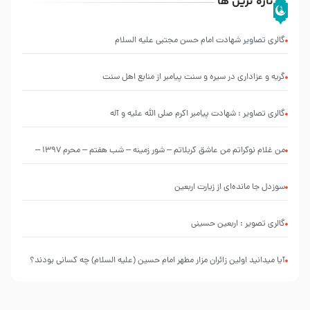
تازه ترین ها
گالری تصاویر شهادت امام حسن مجتبی علیه السلام
گریه و عزاداری در سیره و سنت پیامبر از منابع اهل سنت
گالری تصاویر : شهادت پیامبر اکرم صلی الله علیه و آله
من غلام نوکراتم من عاشق کربلاتم – شور زمینه – شب هفتم – محرم 1397 –
کربلایی محمدحسین پویانفر
سوزدل جا مانده‌ای از زیارت اربعین
گالری تصویر : اربعین حسینی
آیا میدانید اولین زائران مزار مطهر امام حسین (علیه السلام) چه کسانی بودند؟