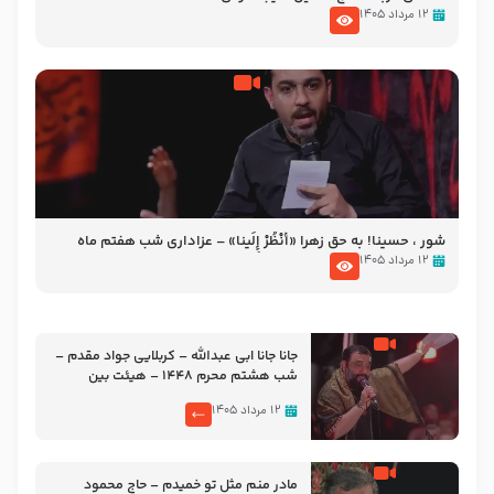
۱۲ مرداد ۱۴۰۵
شور ، حسینا! به‌ حق زهرا «أُنْظُرْ إِلَینا» – عزاداری شب هفتم ماه
محرّم 1405
۱۲ مرداد ۱۴۰۵
جانا جانا ابی عبدالله – کربلایی جواد مقدم –
شب هشتم محرم 1448 – هیئت بین
الحرمین طهران
۱۲ مرداد ۱۴۰۵
مادر منم مثل تو خمیدم – حاج محمود