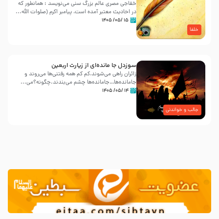
خفاجی مصری عالم بزرگ سنی می‌نویسد : همانطور که
در احادیث معتبر آمده است، پیامبر اکرم (صلوات اللّه...
۱۵ /۰۵/ ۱۴۰۵
خلفا
سوزدل جا مانده‌ای از زیارت اربعین
زائران راهی می‌شوند،کم‌ کم همه رفتنی‌ها می‌روند و
جامانده‌ها…جامانده‌ها چشم می‌بندند.چگونه؟می‌...
۱۴ /۰۵/ ۱۴۰۵
جالب و خواندنی