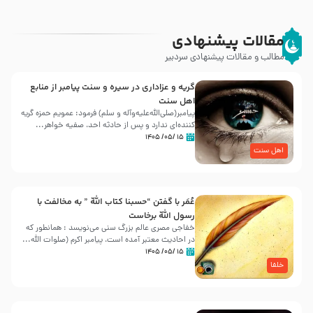
مقالات پیشنهادی
مطالب و مقالات پیشنهادی سردبیر
گریه و عزاداری در سیره و سنت پیامبر از منابع
اهل سنت
پیامبر(صلی‌الله‌علیه‌وآله و سلم) فرمود: عمویم حمزه گریه
کننده‌ای ندارد و پس از حادثه احد، صفیه خواهر...
۱۵ /۰۵/ ۱۴۰۵
اهل سنت
عُمَر با گفتن “حسبنا كتاب اللّه ” به مخالفت با
رسول اللّه برخاست
خفاجی مصری عالم بزرگ سنی می‌نویسد : همانطور که
در احادیث معتبر آمده است، پیامبر اکرم (صلوات اللّه...
۱۵ /۰۵/ ۱۴۰۵
خلفا