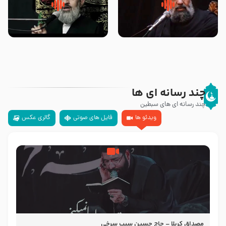
سلام جوانی که امام حسین علیه
زیارتی که اسباب رزق زیاد و عمر
السلام خودش جوابش را دادند
طولانی است حجت السلام حسین
-حجت الاسلام بندانی
یوسفی
چند رسانه ای ها
چند رسانه ای های سبطین
ویدئو ها
فایل های صوتی
گالری عکس
مصداق کربلا – حاج حسین سیب سرخی