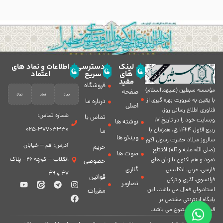
لینک
دسترسی
اطلاعات و نماد های
های
سریع
اعتماد
مفید
فروشگاه
مؤسسه سبطين (عليهماالسلام)
صفحه
با يقين به ضرورت بهره گیرى از
درباره ما
اصلی
فناورى اطلاع رسانى روز،
شماره تماس:
تماس با
وبسایت خود را در تاريخ 17
نوشته ها
37703330-025
ربيع الاول 1424 ق. همزمان با
ما
ویدئو ها
سالروز ميلاد حضرت رسول اكرم
آدرس: قم – خیابان
حریم
(صلی الله علیه و آله) افتتاح
صوت ها
انقلاب – کوچه 26 - پلاک
نمود و هم اكنون با زبان های
خصوصی
گالری
فارسی، عربى، انگلیسی،
47 و 49
قوانین
فرانسوی، آذری و ترکی
تصاویر
استانبولی فعال مى باشد. اين
مقررات
پايگاه اينترنتى مشتمل بر
قسمت هاى متنوع مى باشد.