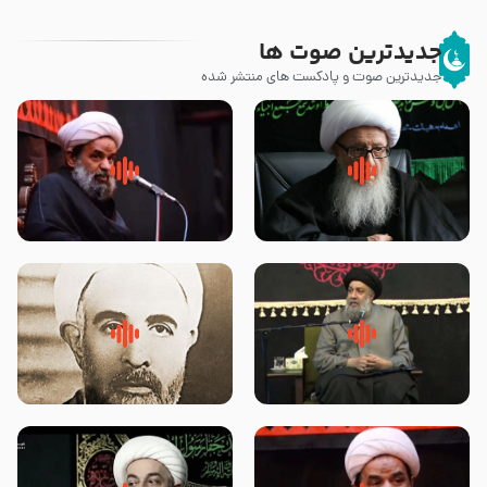
جدیدترین صوت ها
جدیدترین صوت و پادکست های منتشر شده
زوّار اربعین امام حسین (علیه
روضه جانسوز پاره های جگر امام
السلام) با این اشتیاق به زیارت
حسن مجتبی علیه السلام-حجت
بروند – آیت الله وحید خراسانی
الاسلام بندانی
لقب حضرت رقیه سلام الله علیها به
روضه‌ی مجلس یزید ملعون و
چه معناست – حجت الاسلام علوی
اسارت اهل‌بیت علیهم‌السلام –
تهرانی
مرحوم حجت‌الاسلام شیخ علی
محدث زاده