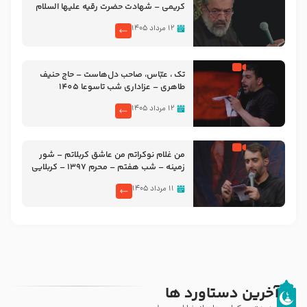
کریمی – شهادت حضرت رقیه علیها السلام
– تیر ۱۴۰۵ هیئت رایة العباس علیه السلام
۱۲ مرداد ۱۴۰۵
تک ، عبّاس، صاحب دل‌هاست – حاج حنیف
طاهری – عزاداری شب تاسوعا 1405
۱۲ مرداد ۱۴۰۵
من غلام نوکراتم من عاشق کربلاتم – شور
زمینه – شب هفتم – محرم 1397 – کربلایی
محمدحسین پویانفر
۱۱ مرداد ۱۴۰۵
آخرین دستاورد ها