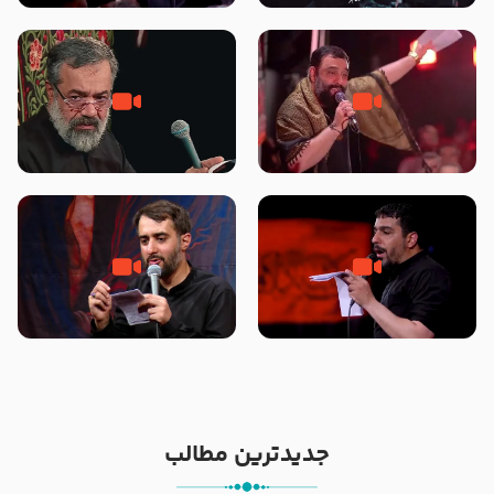
محرّم 1405
جانا جانا ابی عبدالله – کربلایی جواد
مادر منم مثل تو خمیدم – حاج
مقدم – شب هشتم محرم 1448 –
محمود کریمی – شهادت حضرت
هیئت بین الحرمین طهران
رقیه علیها السلام – تیر ۱۴۰۵
هیئت رایة العباس علیه السلام
تک ، عبّاس، صاحب دل‌هاست –
من غلام نوکراتم من عاشق کربلاتم
حاج حنیف طاهری – عزاداری شب
– شور زمینه – شب هفتم – محرم
تاسوعا 1405
1397 – کربلایی محمدحسین
پویانفر
جدیدترین مطالب