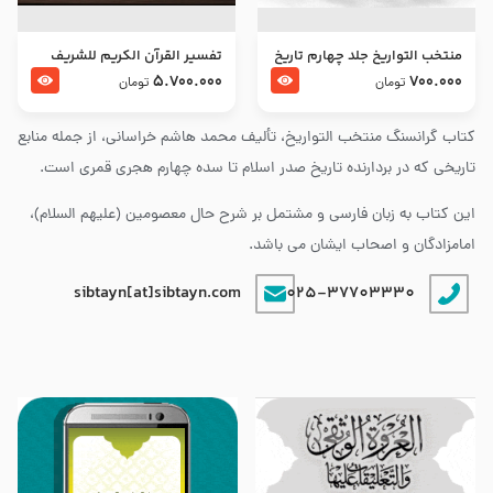
منتخب التواریخ جلد چهارم تاریخ
تفسير القرآن الكريم للشريف
امام زین العابدین و امام محمد
المرتضي قدس سرّه
5.700.000
700.000
تومان
تومان
باقر علیهما السلام
کتاب گرانسنگ منتخب التواريخ، تألیف محمد هاشم خراسانی، از جمله منابع
تاریخی که در بردارنده تاریخ صدر اسلام تا سده چهارم هجری قمری است.
این کتاب به زبان فارسی و مشتمل بر شرح حال معصومین (علیهم السلام)،
امامزادگان و اصحاب ایشان می باشد.
sibtayn[at]sibtayn.com
025-37703330