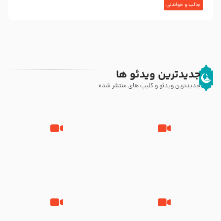
جالب و خواندنی
جدیدترین ویدئو ها
جدیدترین ویدئو و کلیپ های منتشر شده
مصداق کربلا – حاج حسین سیب
شور ، حسینا! به‌ حق زهرا «أُنْظُرْ
سرخی
إِلَینا» – عزاداری شب هفتم ماه
محرّم 1405
جانا جانا ابی عبدالله – کربلایی جواد
مادر منم مثل تو خمیدم – حاج