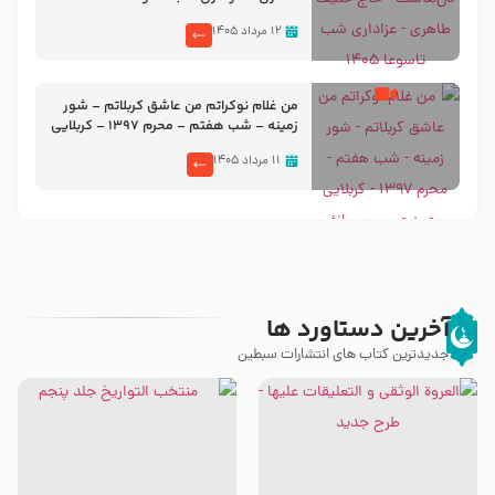
۱۲ مرداد ۱۴۰۵
من غلام نوکراتم من عاشق کربلاتم – شور
زمینه – شب هفتم – محرم 1397 – کربلایی
محمدحسین پویانفر
۱۱ مرداد ۱۴۰۵
آخرین دستاورد ها
جدیدترین کتاب های انتشارات سبطین