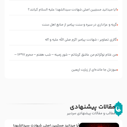
التعليقات
عليها”
آیا میدانید مسبّبین اصلی شهادت سیدالشهدا علیه ‌السلام کیانند؟
با
طرحی
بسیار
گریه و عزاداری در سیره و سنت پیامبر از منابع اهل سنت
زیبا و
شکیل
گالری تصاویر : شهادت پیامبر اکرم صلی الله علیه و آله
من غلام نوکراتم من عاشق کربلاتم – شور زمینه – شب هفتم – محرم 1397 –
کربلایی محمدحسین پویانفر
سوزدل جا مانده‌ای از زیارت اربعین
مقالات پیشنهادی
مطالب و مقالات پیشنهادی سردبیر
آیا میدانید مسبّبین اصلی شهادت سیدالشهدا