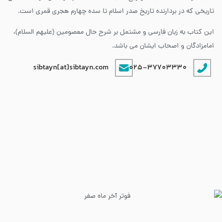
تاریخی که در بردارنده تاریخ صدر اسلام تا سده چهارم هجری قمری است.
این کتاب به زبان فارسی و مشتمل بر شرح حال معصومین (علیهم السلام)،
امامزادگان و اصحاب ایشان می باشد.
sibtayn[at]sibtayn.com
025-37703330