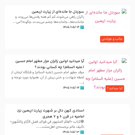
سوزدل جا مانده‌ای از زیارت اربعین
زائران راهی می‌شوند،کم‌ کم همه رفتنی‌ها می‌روند و
جامانده‌ها…جامانده‌ها چشم می‌بندند.چگونه؟می‌...
۱۴ /۰۵/ ۱۴۰۵
جالب و خواندنی
آیا میدانید اولین زائران مزار مطهر امام حسین
(علیه السلام) چه کسانی بودند؟
مرقد مطهر امام حسین (علیه السلام) و قتلگاه ایشان از
لحظه شهادت و حتی پیش از آن، همواره مورد توجه و
ز...
۱۴ /۰۵/ ۱۴۰۵
آیا میدانید؟
اسنادی کهن دال بر شهرت زیارت اربعین نزد
امامیه در قرن ۶ و ۷ هجری
🔴کتاب «العَلَمُ المَشهور في فَوائِدِ فَضلِ الأيّامِ وَالشُّهورِ»
تألیف عالم برجسته‌ی اهل‌سنّت…...
۱۳ /۰۵/ ۱۴۰۵