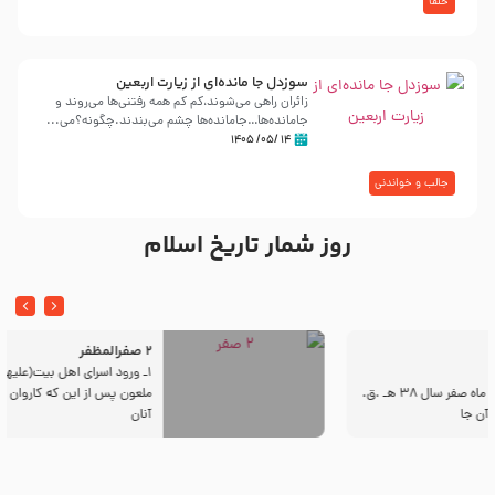
خلفا
سوزدل جا مانده‌ای از زیارت اربعین
زائران راهی می‌شوند،کم‌ کم همه رفتنی‌ها می‌روند و
جامانده‌ها…جامانده‌ها چشم می‌بندند.چگونه؟می‌...
۱۴ /۰۵/ ۱۴۰۵
جالب و خواندنی
روز شمار تاریخ اسلام
2 صفرالمظفر
1ـ ورود اسراى اهل بیت‌(علیهم السلام) به مجلس یزید
ملعون پس از این كه كاروان اسیران وارد شام شدند،
آنان