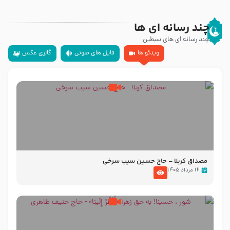
چند رسانه ای ها
چند رسانه ای های سبطین
ویدئو ها
فایل های صوتی
گالری عکس
مصداق کربلا – حاج حسین سیب سرخی
۱۲ مرداد ۱۴۰۵