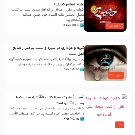
علیه ‌السلام کیانند؟
خوارزمی یکی از علمای بزرگ اهل تسنن است، در کتاب
مقتل الحسین علیه ‌السلام خود چنین اعتراف
می‌کند:فوَق...
۱۶ /۰۵/ ۱۴۰۵
آیا میدانید؟
گریه و عزاداری در سیره و سنت پیامبر از منابع
اهل سنت
پیامبر(صلی‌الله‌علیه‌وآله و سلم) فرمود: عمویم حمزه گریه
کننده‌ای ندارد و پس از حادثه احد، صفیه خواهر...
۱۵ /۰۵/ ۱۴۰۵
اهل سنت
عُمَر با گفتن “حسبنا كتاب اللّه ” به مخالفت با
رسول اللّه برخاست
خفاجی مصری عالم بزرگ سنی می‌نویسد : همانطور که
در احادیث معتبر آمده است، پیامبر اکرم (صلوات اللّه...
۱۵ /۰۵/ ۱۴۰۵
خلفا