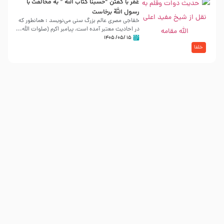
عُمَر با گفتن “حسبنا كتاب اللّه ” به مخالفت با
رسول اللّه برخاست
خفاجی مصری عالم بزرگ سنی می‌نویسد : همانطور که
در احادیث معتبر آمده است، پیامبر اکرم (صلوات اللّه...
۱۵ /۰۵/ ۱۴۰۵
خلفا