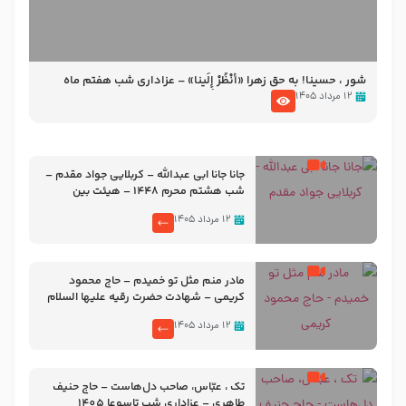
شور ، حسینا! به‌ حق زهرا «أُنْظُرْ إِلَینا» – عزاداری شب هفتم ماه
محرّم 1405
۱۲ مرداد ۱۴۰۵
جانا جانا ابی عبدالله – کربلایی جواد مقدم –
شب هشتم محرم 1448 – هیئت بین
الحرمین طهران
۱۲ مرداد ۱۴۰۵
مادر منم مثل تو خمیدم – حاج محمود
کریمی – شهادت حضرت رقیه علیها السلام
– تیر ۱۴۰۵ هیئت رایة العباس علیه السلام
۱۲ مرداد ۱۴۰۵
تک ، عبّاس، صاحب دل‌هاست – حاج حنیف
طاهری – عزاداری شب تاسوعا 1405