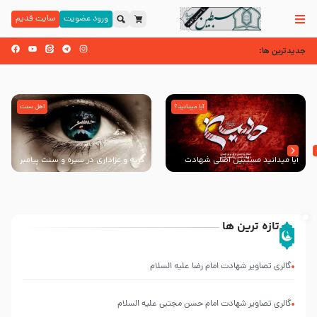
ورود عضویت
سایت قدیم
جدیدترین ها:
آیا میدانید؟
اهل سنت
آیا میدانید مسبّبین اصلی شهادت
گریه و عزاداری در سیره و سنت پیامبر
سیدالشهدا علیه ‌السلام کیانند؟
از منابع اهل سنت
تازه ترین ها
انتشار
کتاب
گالری تصاویر شهادت امام رضا علیه السلام
”
العروة
الوثقى
گالری تصاویر شهادت امام حسن مجتبی علیه السلام
و