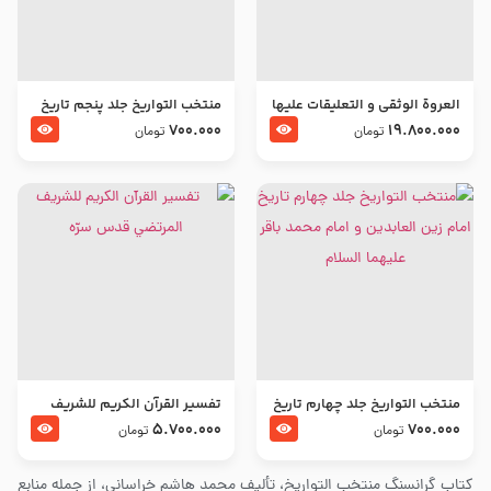
العروة الوثقى و التعليقات عليها
منتخب التواریخ جلد پنجم تاریخ
– طرح جدید
امام جعفر صادق و امام موسی
700.000
19.800.000
تومان
تومان
بن جعفر علیهما السلام
منتخب التواریخ جلد چهارم تاریخ
تفسير القرآن الكريم للشريف
امام زین العابدین و امام محمد
المرتضي قدس سرّه
5.700.000
700.000
تومان
تومان
باقر علیهما السلام
کتاب گرانسنگ منتخب التواريخ، تألیف محمد هاشم خراسانی، از جمله منابع