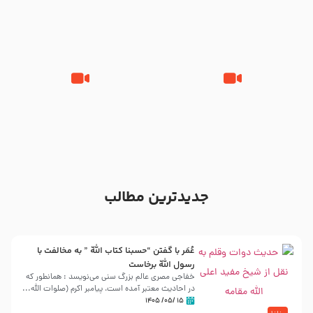
مقدم – شب هشتم محرم 1448 –
محمود کریمی – شهادت حضرت
هیئت بین الحرمین طهران
رقیه علیها السلام – تیر ۱۴۰۵
هیئت رایة العباس علیه السلام
تک ، عبّاس، صاحب دل‌هاست –
من غلام نوکراتم من عاشق کربلاتم
حاج حنیف طاهری – عزاداری شب
– شور زمینه – شب هفتم – محرم
تاسوعا 1405
1397 – کربلایی محمدحسین
پویانفر
جدیدترین مطالب
عُمَر با گفتن “حسبنا كتاب اللّه ” به مخالفت با
رسول اللّه برخاست
خفاجی مصری عالم بزرگ سنی می‌نویسد : همانطور که
در احادیث معتبر آمده است، پیامبر اکرم (صلوات اللّه...
۱۵ /۰۵/ ۱۴۰۵