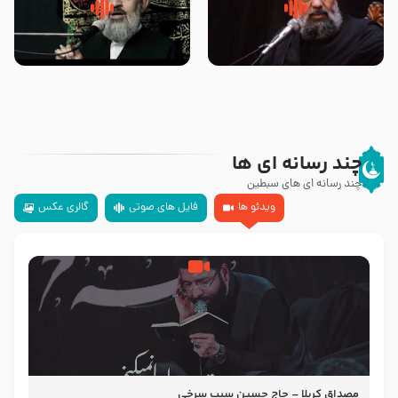
سلام جوانی که امام حسین علیه
زیارتی که اسباب رزق زیاد و عمر
السلام خودش جوابش را دادند
طولانی است حجت السلام حسین
-حجت الاسلام بندانی
یوسفی
چند رسانه ای ها
چند رسانه ای های سبطین
ویدئو ها
فایل های صوتی
گالری عکس
مصداق کربلا – حاج حسین سیب سرخی