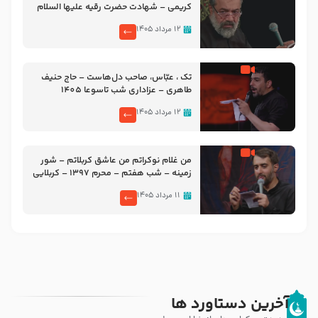
کریمی – شهادت حضرت رقیه علیها السلام
– تیر ۱۴۰۵ هیئت رایة العباس علیه السلام
۱۲ مرداد ۱۴۰۵
تک ، عبّاس، صاحب دل‌هاست – حاج حنیف
طاهری – عزاداری شب تاسوعا 1405
۱۲ مرداد ۱۴۰۵
من غلام نوکراتم من عاشق کربلاتم – شور
زمینه – شب هفتم – محرم 1397 – کربلایی
محمدحسین پویانفر
۱۱ مرداد ۱۴۰۵
آخرین دستاورد ها