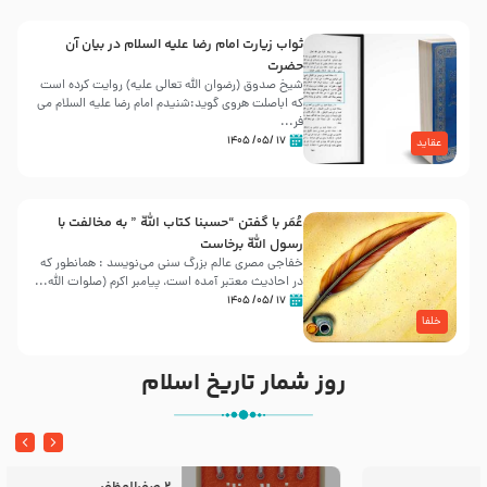
ثواب زیارت امام رضا علیه السلام در بیان آن
حضرت
شیخ صدوق (رضوان الله تعالی علیه) روایت کرده است
که اباصلت هروی گوید:شنیدم امام رضا علیه السلام می
فر...
۱۷ /۰۵/ ۱۴۰۵
عقاید
عُمَر با گفتن “حسبنا كتاب اللّه ” به مخالفت با
رسول اللّه برخاست
خفاجی مصری عالم بزرگ سنی می‌نویسد : همانطور که
در احادیث معتبر آمده است، پیامبر اکرم (صلوات اللّه...
۱۷ /۰۵/ ۱۴۰۵
خلفا
روز شمار تاریخ اسلام