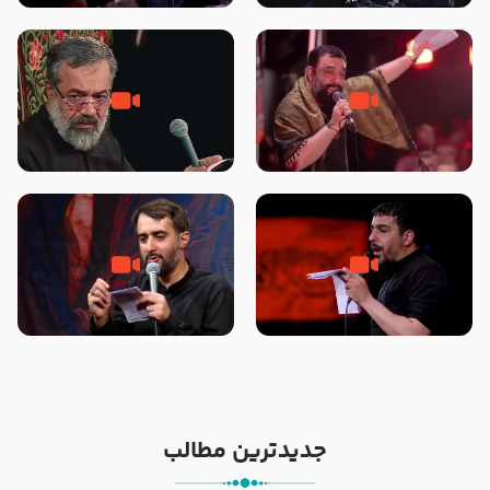
محرّم 1405
جانا جانا ابی عبدالله – کربلایی جواد
مادر منم مثل تو خمیدم – حاج
مقدم – شب هشتم محرم 1448 –
محمود کریمی – شهادت حضرت
هیئت بین الحرمین طهران
رقیه علیها السلام – تیر ۱۴۰۵
هیئت رایة العباس علیه السلام
تک ، عبّاس، صاحب دل‌هاست –
من غلام نوکراتم من عاشق کربلاتم
حاج حنیف طاهری – عزاداری شب
– شور زمینه – شب هفتم – محرم
تاسوعا 1405
1397 – کربلایی محمدحسین
پویانفر
جدیدترین مطالب