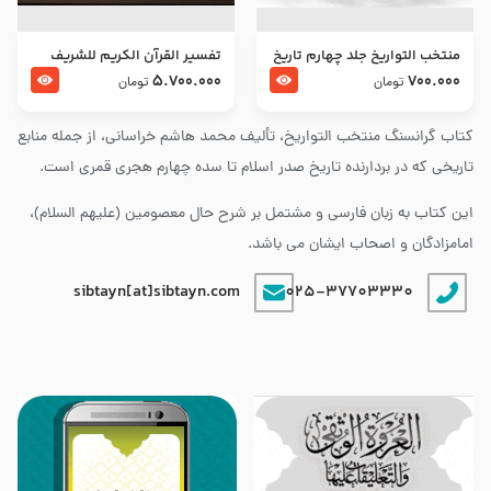
منتخب التواریخ جلد چهارم تاریخ
تفسير القرآن الكريم للشريف
امام زین العابدین و امام محمد
المرتضي قدس سرّه
5.700.000
700.000
تومان
تومان
باقر علیهما السلام
کتاب گرانسنگ منتخب التواريخ، تألیف محمد هاشم خراسانی، از جمله منابع
تاریخی که در بردارنده تاریخ صدر اسلام تا سده چهارم هجری قمری است.
این کتاب به زبان فارسی و مشتمل بر شرح حال معصومین (علیهم السلام)،
امامزادگان و اصحاب ایشان می باشد.
sibtayn[at]sibtayn.com
025-37703330