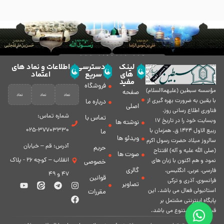
لینک
دسترسی
اطلاعات و نماد های
های
سریع
اعتماد
مفید
فروشگاه
مؤسسه سبطين (عليهماالسلام)
صفحه
با يقين به ضرورت بهره گیرى از
درباره ما
اصلی
فناورى اطلاع رسانى روز،
شماره تماس:
تماس با
وبسایت خود را در تاريخ 17
نوشته ها
37703330-025
ربيع الاول 1424 ق. همزمان با
ما
ویدئو ها
سالروز ميلاد حضرت رسول اكرم
آدرس: قم – خیابان
حریم
(صلی الله علیه و آله) افتتاح
صوت ها
انقلاب – کوچه 26 - پلاک
نمود و هم اكنون با زبان های
خصوصی
گالری
فارسی، عربى، انگلیسی،
47 و 49
قوانین
فرانسوی، آذری و ترکی
تصاویر
استانبولی فعال مى باشد. اين
مقررات
پايگاه اينترنتى مشتمل بر
قسمت هاى متنوع مى باشد.