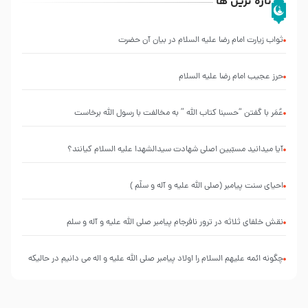
تازه ترین ها
ثواب زیارت امام رضا علیه السلام در بیان آن حضرت
حرز عجیب امام رضا علیه السلام
عُمَر با گفتن “حسبنا كتاب اللّه ” به مخالفت با رسول اللّه برخاست
آیا میدانید مسبّبین اصلی شهادت سیدالشهدا علیه ‌السلام کیانند؟
احیای سنت پیامبر (صلی الله علیه و آله و سلّم )
نقش خلفای ثلاثه در ترور نافرجام پیامبر صلی الله علیه و آله و سلم
چگونه ائمه علیهم السلام را اولاد پیامبر صلی الله علیه و اله می دانیم در حالیکه
نسب از پدر منتقل می شود