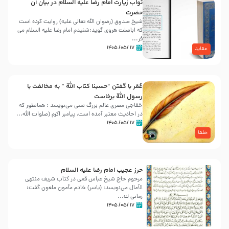
ثواب زیارت امام رضا علیه السلام در بیان آن
حضرت
شیخ صدوق (رضوان الله تعالی علیه) روایت کرده است
که اباصلت هروی گوید:شنیدم امام رضا علیه السلام می
فر...
۱۷ /۰۵/ ۱۴۰۵
عقاید
عُمَر با گفتن “حسبنا كتاب اللّه ” به مخالفت با
رسول اللّه برخاست
خفاجی مصری عالم بزرگ سنی می‌نویسد : همانطور که
در احادیث معتبر آمده است، پیامبر اکرم (صلوات اللّه...
۱۷ /۰۵/ ۱۴۰۵
خلفا
حرز عجیب امام رضا علیه السلام
مرحوم حاج شیخ عباس قمی در کتاب شریف منتهی
الآمال می‌نویسد: (ياسر) خادم مأمون ملعون گفت:
زمانى ك...
۱۷ /۰۵/ ۱۴۰۵