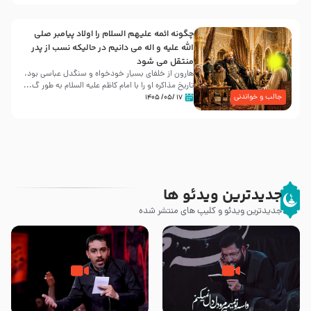
چگونه ائمه علیهم السلام را اولاد پیامبر صلی
الله علیه و اله می دانیم در حالیکه نسب از پدر
منتقل می شود
هارون از خلفای بسیار خودخواه و سنگدل عباسی بود.
تاریخ مذاکره او را با امام کاظم علیه السلام به طور گ...
جالب و خواندنی
۱۷ /۰۵/ ۱۴۰۵
جدیدترین ویدئو ها
جدیدترین ویدئو و کلیپ های منتشر شده
مصداق کربلا – حاج حسین سیب
شور ، حسینا! به‌ حق زهرا «أُنْظُرْ
سرخی
إِلَینا» – عزاداری شب هفتم ماه