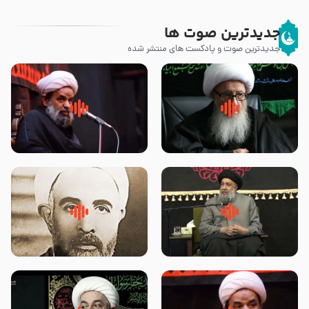
جدیدترین صوت ها
جدیدترین صوت و پادکست های منتشر شده
زوّار اربعین امام حسین (علیه
روضه جانسوز پاره های جگر امام
السلام) با این اشتیاق به زیارت
حسن مجتبی علیه السلام-حجت
بروند – آیت الله وحید خراسانی
الاسلام بندانی
لقب حضرت رقیه سلام الله علیها به
روضه‌ی مجلس یزید ملعون و
چه معناست – حجت الاسلام علوی
اسارت اهل‌بیت علیهم‌السلام –
تهرانی
مرحوم حجت‌الاسلام شیخ علی
محدث زاده