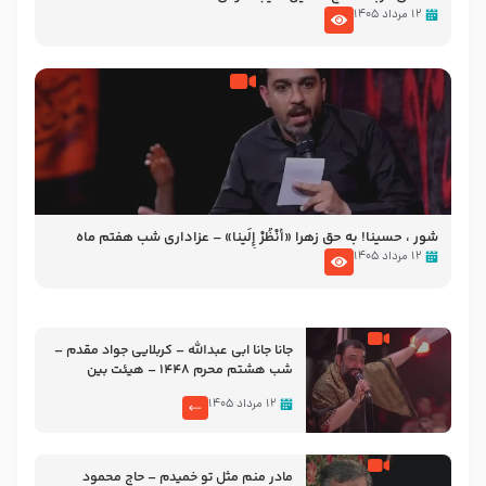
۱۲ مرداد ۱۴۰۵
شور ، حسینا! به‌ حق زهرا «أُنْظُرْ إِلَینا» – عزاداری شب هفتم ماه
محرّم 1405
۱۲ مرداد ۱۴۰۵
جانا جانا ابی عبدالله – کربلایی جواد مقدم –
شب هشتم محرم 1448 – هیئت بین
الحرمین طهران
۱۲ مرداد ۱۴۰۵
مادر منم مثل تو خمیدم – حاج محمود