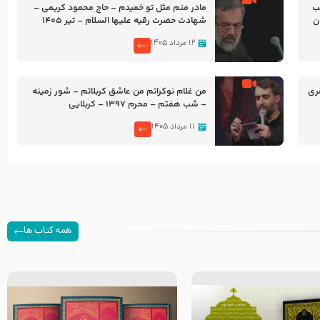
شب
مادر منم مثل تو خمیدم – حاج محمود کریمی –
شهادت حضرت رقیه علیها السلام – تیر ۱۴۰۵
هیئت رایة العباس علیه السلام
۱۲ مرداد ۱۴۰۵
ری
من غلام نوکراتم من عاشق کربلاتم – شور زمینه
– شب هفتم – محرم 1397 – کربلایی
محمدحسین پویانفر
۱۱ مرداد ۱۴۰۵
همه کتاب ها