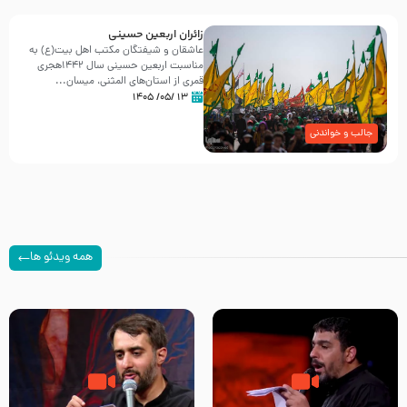
زائران اربعین حسینی
عاشقان و شیفتگان مکتب اهل بیت(ع) به
مناسبت اربعین حسینی سال ۱۴۴۲هجری
قمری از استان‌های المثنی، میسان...
۱۳ /۰۵/ ۱۴۰۵
جالب و خواندنی
همه ویدئو ها