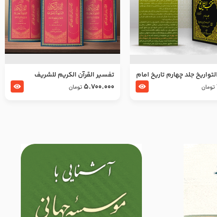
تواریخ جلد چهارم تاریخ امام
تفسير القرآن الكريم للشريف
بدین و امام محمد باقر
المرتضي قدس سرّه
5.700.000
تومان
تومان
لسلام