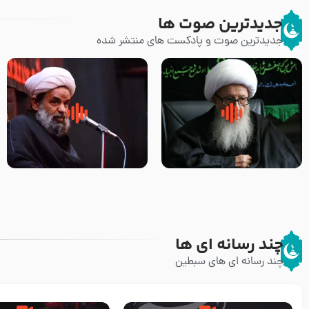
جدیدترین صوت ها
جدیدترین صوت و پادکست های منتشر شده
زوّار اربعین امام حسین (علیه
روضه جانسوز پاره های جگر امام
السلام) با این اشتیاق به زیارت
حسن مجتبی علیه السلام-حجت
بروند – آیت الله وحید خراسانی
الاسلام بندانی
چند رسانه ای ها
چند رسانه ای های سبطین