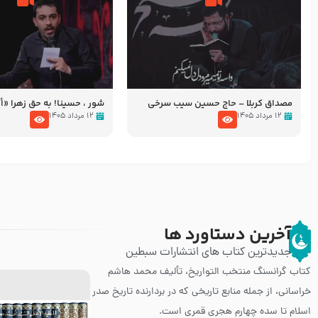
مصداق کربلا – حاج حسین سیب سرخی
شور ، حسینا! به‌ حق زهرا «أُنْظُ
عزاداری شب هفتم ماه محرّم 05
۱۲ مرداد ۱۴۰۵
۱۲ مرداد ۱۴۰۵
آخرین دستاورد ها
جدیدترین کتاب های انتشارات سبطین
کتاب گرانسنگ منتخب التواريخ، تألیف محمد هاشم
خراسانی، از جمله منابع تاریخی که در بردارنده تاریخ صدر
اسلام تا سده چهارم هجری قمری است.