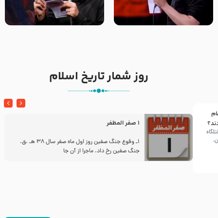
تک ، عبّاس، صاحب دل‌هاست –
من غلام نوکراتم من عاشق
حاج حنیف طاهری – عزاداری شب
کربلاتم – شور زمینه – شب هفتم
تاسوعا 1405
– محرم 1397 – کربلایی
محمدحسین پویانفر
روز شمار تاریخ اسلام
ام
1 صفر المظفر
ند؟
تلگاه
ن،
ز
1ـ وقوع جنگ صفین روز اول ماه صفر سال 38 هـ .ق.
جنگ صفین رخ داد. ماجرا از آن جا