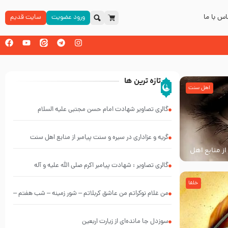
س با ما
ورود عضویت
سایت قدیم
تازه ترین ها
اهل سنت
گالری تصاویر شهادت امام حسن مجتبی علیه السلام
گریه و عزاداری در سیره و سنت پیامبر از منابع اهل سنت
از منابع اهل
گالری تصاویر : شهادت پیامبر اکرم صلی الله علیه و آله
خلفا
من غلام نوکراتم من عاشق کربلاتم – شور زمینه – شب هفتم –
محرم 1397 – کربلایی محمدحسین پویانفر
سوزدل جا مانده‌ای از زیارت اربعین