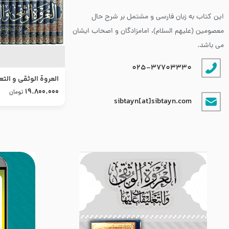
این کتاب به زبان فارسی و مشتمل بر شرح حال
معصومین (علیهم السلام)، امامزادگان و اصحاب ایشان
می باشد.
025-37703330
العروة الوثقى و التع
طرح جدید
19.800.000
تومان
sibtayn[at]sibtayn.com