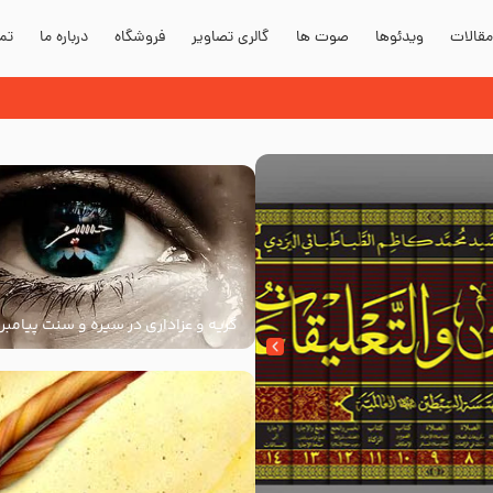
قالات
ویدئوها
صوت ها
گالری تصاویر
فروشگاه
درباره ما
تما
دند؟
گریه و عزاداری در سیره و سنت پیامبر 
سنت