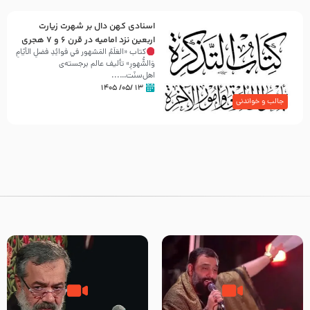
اسنادی کهن دال بر شهرت زیارت
اربعین نزد امامیه در قرن ۶ و ۷ هجری
کتاب «العَلَمُ المَشهور في فَوائِدِ فَضلِ الأيّامِ
وَالشُّهورِ» تألیف عالم برجسته‌ی
اهل‌سنّت…...
۱۳ /۰۵/ ۱۴۰۵
جالب و خواندنی