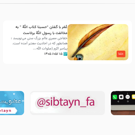
عُمَر با گفتن “حسبنا كتاب اللّه ” به
مخالفت با رسول اللّه برخاست
خفاجی مصری عالم بزرگ سنی می‌نویسد :
همانطور که در احادیث معتبر آمده است،
پیامبر اکرم (صلوات اللّه...
۱۵ /۰۵/ ۱۴۰۵
خلفا