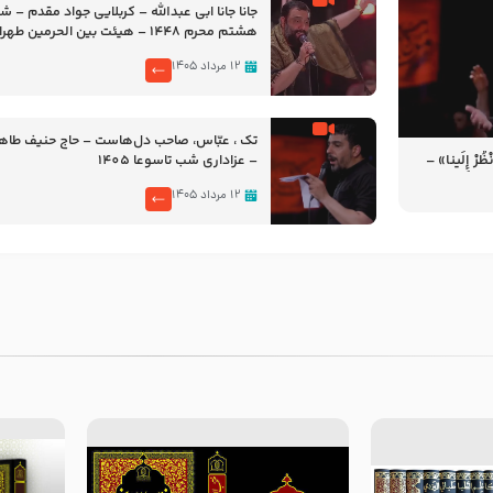
جانا جانا ابی عبدالله – کربلایی جواد مقدم – 
هشتم محرم 1448 – هیئت بین الحرمین طهران
۱۲ مرداد ۱۴۰۵
تک ، عبّاس، صاحب دل‌هاست – حاج حنیف طاه
رْ إِلَینا» –
– عزاداری شب تاسوعا 1405
14
۱۲ مرداد ۱۴۰۵