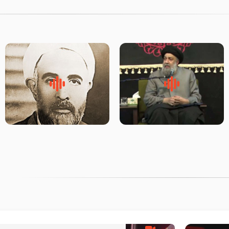
لقب حضرت رقیه سلام الله علیها
روضه‌ی مجلس یزید ملعون و
به چه معناست – حجت الاسلام
اسارت اهل‌بیت علیهم‌السلام –
علوی تهرانی
مرحوم حجت‌الاسلام شیخ علی
محدث زاده