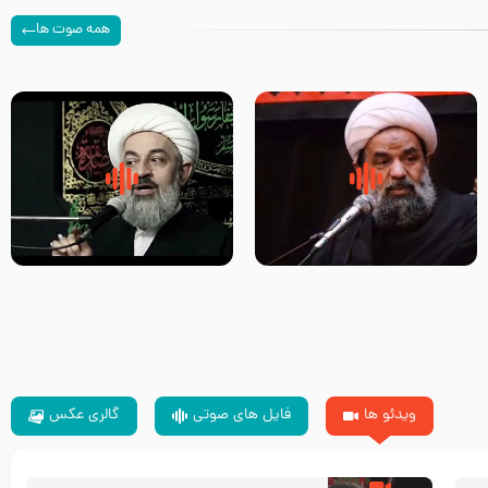
همه صوت ها
سلام جوانی که امام حسین علیه
زیارتی که اسباب رزق زیاد و عمر
السلام خودش جوابش را دادند
طولانی است حجت السلام حسین
-حجت الاسلام بندانی
یوسفی
ویدئو ها
فایل های صوتی
گالری عکس