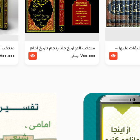
ليقات عليها –
منتخب التواریخ جلد پنجم تاریخ امام
منتخب ال
جعفر صادق و امام موسی بن جعفر
زین العا
700.000
700.000
تومان
علیهما السلام
علیهما ا