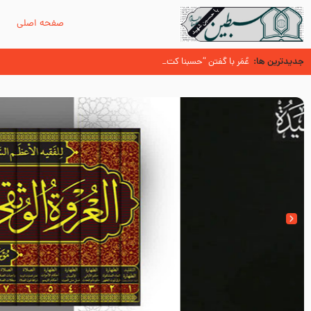
صفحه اصلی
م
جدیدترین ها:
سوزدل جا مانده‌ای از زیارت اربعین
عُمَر با گفتن “حسبنا كتاب اللّه ” به مخالفت با رسول اللّه برخاست
آیا میدانید اولین زائران مزار مطهر امام حسین (علیه السلام) چه کسانی بو