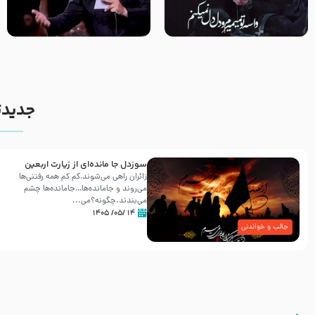
مصداق کربلا – حاج حسین سیب
شور ، حسینا! به‌ حق زهرا «أُنْظُرْ
سرخی
إِلَینا» – عزاداری شب هفتم ماه
محرّم 1405
جدیدت
سوزدل جا مانده‌ای از زیارت اربعین
زائران راهی می‌شوند،کم‌ کم همه رفتنی‌ها
می‌روند و جامانده‌ها…جامانده‌ها چشم
می‌بندند.چگونه؟می‌...
۱۴ /۰۵/ ۱۴۰۵
جالب و خواندنی