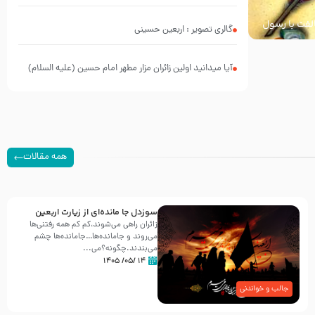
خالفت با رسول
گالری تصویر : اربعین حسینی
آیا میدانید اولین زائران مزار مطهر امام حسین (علیه السلام)
چه کسانی بودند؟
همه مقالات
سوزدل جا مانده‌ای از زیارت اربعین
زائران راهی می‌شوند،کم‌ کم همه رفتنی‌ها
می‌روند و جامانده‌ها…جامانده‌ها چشم
می‌بندند.چگونه؟می‌...
۱۴ /۰۵/ ۱۴۰۵
جالب و خواندنی