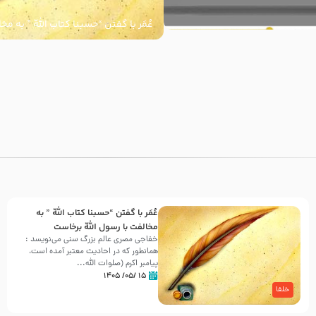
عُمَر با گفتن “حسبنا كتاب اللّه ” به م
اللّه برخاست
با
عُمَر با گفتن “حسبنا كتاب اللّه ” به
مخالفت با رسول اللّه برخاست
خفاجی مصری عالم بزرگ سنی می‌نویسد :
همانطور که در احادیث معتبر آمده است،
پیامبر اکرم (صلوات اللّه...
۱۵ /۰۵/ ۱۴۰۵
خلفا