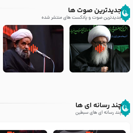
جدیدترین صوت ها
جدیدترین صوت و پادکست های منتشر شده
زوّار اربعین امام حسین (علیه
روضه جانسوز پاره های جگر امام
السلام) با این اشتیاق به زیارت
حسن مجتبی علیه السلام-حجت
بروند – آیت الله وحید خراسانی
الاسلام بندانی
چند رسانه ای ها
چند رسانه ای های سبطین