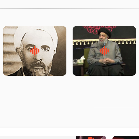
لقب حضرت رقیه سلام الله علیها
روضه‌ی مجلس یزید ملعون و
به چه معناست – حجت الاسلام
اسارت اهل‌بیت علیهم‌السلام –
علوی تهرانی
مرحوم حجت‌الاسلام شیخ علی
محدث زاده