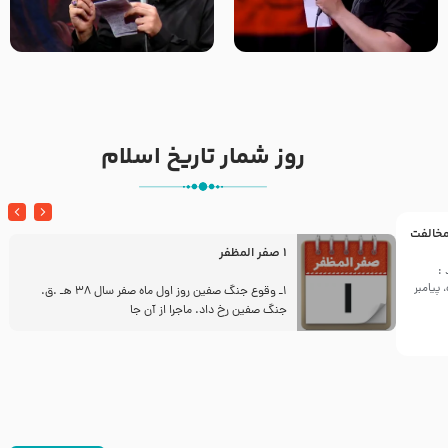
تک ، عبّاس، صاحب دل‌هاست –
من غلام نوکراتم من عاشق
حاج حنیف طاهری – عزاداری شب
کربلاتم – شور زمینه – شب هفتم
تاسوعا 1405
– محرم 1397 – کربلایی
محمدحسین پویانفر
روز شمار تاریخ اسلام
 مخالفت
1 صفر المظفر
:
پیامبر
ز
1ـ وقوع جنگ صفین روز اول ماه صفر سال 38 هـ .ق.
جنگ صفین رخ داد. ماجرا از آن جا