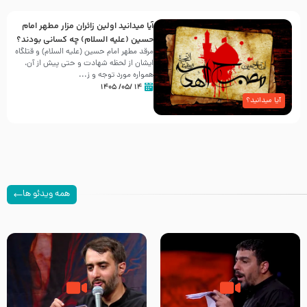
آیا میدانید اولین زائران مزار مطهر امام
حسین (علیه السلام) چه کسانی بودند؟
مرقد مطهر امام حسین (علیه السلام) و قتلگاه
ایشان از لحظه شهادت و حتی پیش از آن،
همواره مورد توجه و ز...
۱۴ /۰۵/ ۱۴۰۵
آیا میدانید؟
همه ویدئو ها