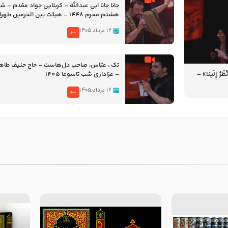
جانا جانا ابی عبدالله – کربلایی جواد مقدم – 
هشتم محرم 1448 – هیئت بین الحرمین طهران
۱۲ مرداد ۱۴۰۵
تک ، عبّاس، صاحب دل‌هاست – حاج حنیف طاه
رْ إِلَینا» –
– عزاداری شب تاسوعا 1405
14
۱۲ مرداد ۱۴۰۵