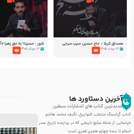
مصداق کربلا – حاج حسین سیب سرخی
شور ، حسینا! به‌ حق زهرا «أُنْظُ
عزاداری شب هفتم ماه محرّم 05
۱۲ مرداد ۱۴۰۵
۱۲ مرداد ۱۴۰۵
آخرین دستاورد ها
جدیدترین کتاب های انتشارات سبطین
کتاب گرانسنگ منتخب التواريخ، تألیف محمد هاشم
خراسانی، از جمله منابع تاریخی که در بردارنده تاریخ صدر
اسلام تا سده چهارم هجری قمری است.