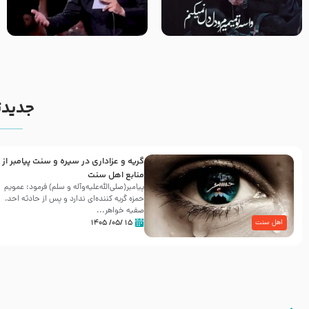
مصداق کربلا – حاج حسین سیب
شور ، حسینا! به‌ حق زهرا «أُنْظُرْ
سرخی
إِلَینا» – عزاداری شب هفتم ماه
محرّم 1405
جدیدت
گریه و عزاداری در سیره و سنت پیامبر از
منابع اهل سنت
پیامبر(صلی‌الله‌علیه‌وآله و سلم) فرمود: عمویم
حمزه گریه کننده‌ای ندارد و پس از حادثه احد،
صفیه خواهر...
۱۵ /۰۵/ ۱۴۰۵
اهل سنت