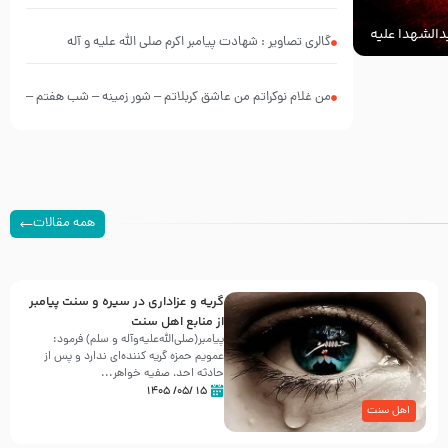
الشهدا علیه
گالری تصاویر : شهادت پیامبر اکرم صلی الله علیه و آله
من غلام نوکراتم من عاشق کربلاتم – شور زمینه – شب هفتم –
محرم 1397 – کربلایی محمدحسین پویانفر
همه مقالات
گریه و عزاداری در سیره و سنت پیامبر
از منابع اهل سنت
پیامبر(صلی‌الله‌علیه‌وآله و سلم) فرمود:
عمویم حمزه گریه کننده‌ای ندارد و پس از
حادثه احد، صفیه خواهر...
۱۵ /۰۵/ ۱۴۰۵
اهل سنت