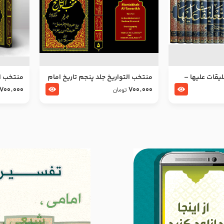
ليقات عليها –
منتخب التواریخ جلد پنجم تاریخ امام
منتخب ال
جعفر صادق و امام موسی بن جعفر
زین العا
700.000
700.000
تومان
علیهما السلام
علیهما ا