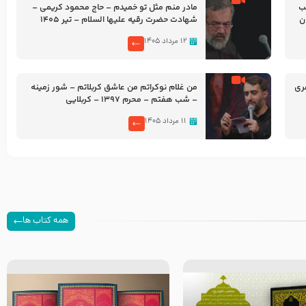
شب
مادر منم مثل تو خمیدم – حاج محمود کریمی –
شهادت حضرت رقیه علیها السلام – تیر ۱۴۰۵
هیئت رایة العباس علیه السلام
۱۲ مرداد ۱۴۰۵
ری
من غلام نوکراتم من عاشق کربلاتم – شور زمینه
– شب هفتم – محرم 1397 – کربلایی
محمدحسین پویانفر
۱۱ مرداد ۱۴۰۵
همه کتاب ها