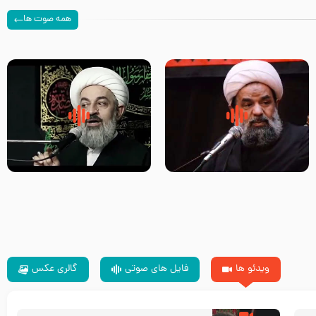
همه صوت ها
سلام جوانی که امام حسین علیه
زیارتی که اسباب رزق زیاد و عمر
السلام خودش جوابش را دادند
طولانی است حجت السلام حسین
-حجت الاسلام بندانی
یوسفی
ویدئو ها
فایل های صوتی
گالری عکس