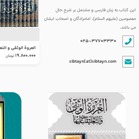
این کتاب به زبان فارسی و مشتمل بر شرح حال
معصومین (علیهم السلام)، امامزادگان و اصحاب ایشان
می باشد.
025-37703330
العروة الوثقى و التع
طرح جدید
19.800.000
تومان
sibtayn[at]sibtayn.com