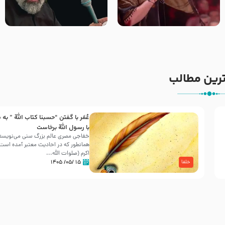
جانا جانا ابی عبدالله – کربلایی
مادر منم مثل تو خمیدم – حاج
جواد مقدم – شب هشتم محرم
محمود کریمی – شهادت حضرت
1448 – هیئت بین الحرمین طهران
رقیه علیها السلام – تیر ۱۴۰۵
هیئت رایة العباس علیه السلام
رین مطالب
عُمَر با گفتن “حسبنا كتاب اللّه ” به
30 صفر المظفر
با رسول اللّه برخاست
خفاجی مصری عالم بزرگ سنی می‌نویسد 
همانطور که در احادیث معتبر آمده است، 
شهادت حضرت علی بن موسی الرضا (علیه السلام) در رو
اکرم (صلوات اللّه...
آخـر صفر سـال 203 هـ .ق. هشـتمین اختر تابناک امامت
۱۵ /۰۵/ ۱۴۰۵
خلفا