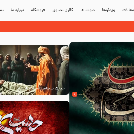
قالات
ویدئوها
صوت ها
گالری تصاویر
فروشگاه
درباره ما
تما
حدیث قرطاس (منابع شیعه)