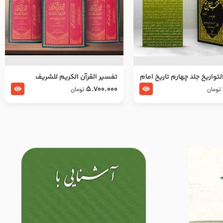
تواریخ جلد چهارم تاریخ امام
تفسير القرآن الكريم للشريف
بدین و امام محمد باقر
المرتضي قدس سرّه
5.700.000
تومان
تومان
لسلام