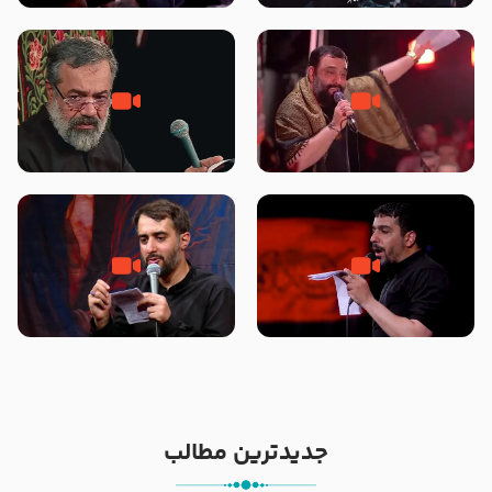
محرّم 1405
جانا جانا ابی عبدالله – کربلایی جواد
مادر منم مثل تو خمیدم – حاج
مقدم – شب هشتم محرم 1448 –
محمود کریمی – شهادت حضرت
هیئت بین الحرمین طهران
رقیه علیها السلام – تیر ۱۴۰۵
هیئت رایة العباس علیه السلام
تک ، عبّاس، صاحب دل‌هاست –
من غلام نوکراتم من عاشق کربلاتم
حاج حنیف طاهری – عزاداری شب
– شور زمینه – شب هفتم – محرم
تاسوعا 1405
1397 – کربلایی محمدحسین
پویانفر
جدیدترین مطالب