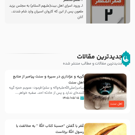
2 صفرالمظفر
1ـ ورود اسراى اهل بیت‌(علیهم السلام) به مجلس یزید
ملعون پس از این كه كاروان اسیران وارد شام شدند،
آنان
جدیدترین مقالات
جدیدترین مقالات و مطالب منتشر شده
گریه و عزاداری در سیره و سنت پیامبر از منابع
اهل سنت
پیامبر(صلی‌الله‌علیه‌وآله و سلم) فرمود: عمویم حمزه گریه
کننده‌ای ندارد و پس از حادثه احد، صفیه خواهر...
۱۵ /۰۵/ ۱۴۰۵
اهل سنت
عُمَر با گفتن “حسبنا كتاب اللّه ” به مخالفت با
رسول اللّه برخاست