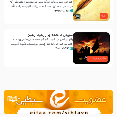
خفاجی مصری عالم بزرگ سنی می‌نویسد : همانطور که
در احادیث معتبر آمده است، پیامبر اکرم (صلوات اللّه...
۱۵ /۰۵/ ۱۴۰۵
خلفا
سوزدل جا مانده‌ای از زیارت اربعین
زائران راهی می‌شوند،کم‌ کم همه رفتنی‌ها می‌روند و
جامانده‌ها…جامانده‌ها چشم می‌بندند.چگونه؟می‌...
۱۴ /۰۵/ ۱۴۰۵
جالب و خواندنی