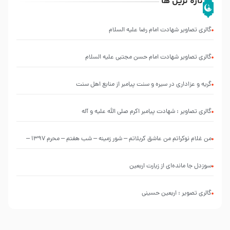
تازه ترین ها
گالری تصاویر شهادت امام رضا علیه السلام
گالری تصاویر شهادت امام حسن مجتبی علیه السلام
گریه و عزاداری در سیره و سنت پیامبر از منابع اهل سنت
گالری تصاویر : شهادت پیامبر اکرم صلی الله علیه و آله
من غلام نوکراتم من عاشق کربلاتم – شور زمینه – شب هفتم – محرم 1397 –
کربلایی محمدحسین پویانفر
سوزدل جا مانده‌ای از زیارت اربعین
گالری تصویر : اربعین حسینی