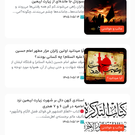
سوزدل جا مانده‌ای از زیارت اربعین
زائران راهی می‌شوند،کم‌ کم همه رفتنی‌ها می‌روند و
جامانده‌ها…جامانده‌ها چشم می‌بندند.چگونه؟می‌...
۱۴ /۰۵/ ۱۴۰۵
جالب و خواندنی
آیا میدانید اولین زائران مزار مطهر امام حسین
(علیه السلام) چه کسانی بودند؟
مرقد مطهر امام حسین (علیه السلام) و قتلگاه ایشان از
لحظه شهادت و حتی پیش از آن، همواره مورد توجه و
ز...
۱۴ /۰۵/ ۱۴۰۵
آیا میدانید؟
اسنادی کهن دال بر شهرت زیارت اربعین نزد
امامیه در قرن ۶ و ۷ هجری
کتاب «العَلَمُ المَشهور في فَوائِدِ فَضلِ الأيّامِ وَالشُّهورِ»
تألیف عالم برجسته‌ی اهل‌سنّت…...
۱۳ /۰۵/ ۱۴۰۵
جالب و خواندنی