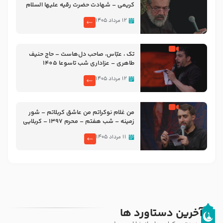
کریمی – شهادت حضرت رقیه علیها السلام
– تیر ۱۴۰۵ هیئت رایة العباس علیه السلام
۱۲ مرداد ۱۴۰۵
تک ، عبّاس، صاحب دل‌هاست – حاج حنیف
طاهری – عزاداری شب تاسوعا 1405
۱۲ مرداد ۱۴۰۵
من غلام نوکراتم من عاشق کربلاتم – شور
زمینه – شب هفتم – محرم 1397 – کربلایی
محمدحسین پویانفر
۱۱ مرداد ۱۴۰۵
آخرین دستاورد ها