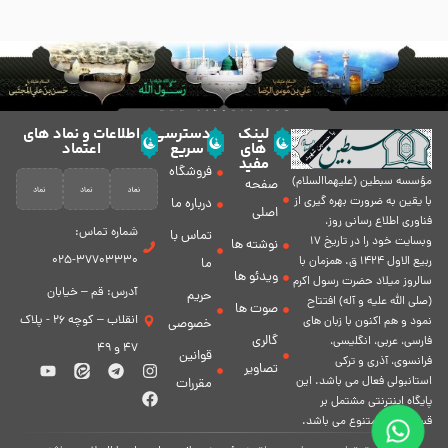
لینک
دسترسی
اطلاعات و نماد های
های
سریع
اعتماد
مفید
فروشگاه
مؤسسه سبطين (عليهماالسلام)
صفحه
با يقين به ضرورت بهره گیرى از
درباره ما
اصلی
فناورى اطلاع رسانى روز،
شماره تماس:
تماس با
وبسایت خود را در تاريخ 17
نوشته ها
37703330-025
ربيع الاول 1424 ق. همزمان با
ما
ویدئو ها
سالروز ميلاد حضرت رسول اكرم
آدرس: قم – خیابان
حریم
(صلی الله علیه و آله) افتتاح
صوت ها
انقلاب – کوچه 26 - پلاک
نمود و هم اكنون با زبان های
خصوصی
گالری
فارسی، عربى، انگلیسی،
47 و 49
قوانین
فرانسوی، آذری و ترکی
تصاویر
استانبولی فعال مى باشد. اين
مقررات
پايگاه اينترنتى مشتمل بر
قسمت هاى متنوع مى باشد.