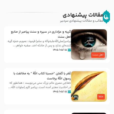
مقالات پیشنهادی
مطالب و مقالات پیشنهادی سردبیر
گریه و عزاداری در سیره و سنت پیامبر از منابع
اهل سنت
پیامبر(صلی‌الله‌علیه‌وآله و سلم) فرمود: عمویم حمزه گریه
کننده‌ای ندارد و پس از حادثه احد، صفیه خواهر...
۱۵ /۰۵/ ۱۴۰۵
اهل سنت
عُمَر با گفتن “حسبنا كتاب اللّه ” به مخالفت با
رسول اللّه برخاست
خفاجی مصری عالم بزرگ سنی می‌نویسد : همانطور که
در احادیث معتبر آمده است، پیامبر اکرم (صلوات اللّه...
۱۵ /۰۵/ ۱۴۰۵
خلفا