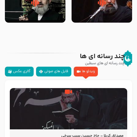
سلام جوانی که امام حسین علیه
زیارتی که اسباب رزق زیاد و عمر
السلام خودش جوابش را دادند
طولانی است حجت السلام حسین
-حجت الاسلام بندانی
یوسفی
چند رسانه ای ها
چند رسانه ای های سبطین
ویدئو ها
فایل های صوتی
گالری عکس
مصداق کربلا – حاج حسین سیب سرخی