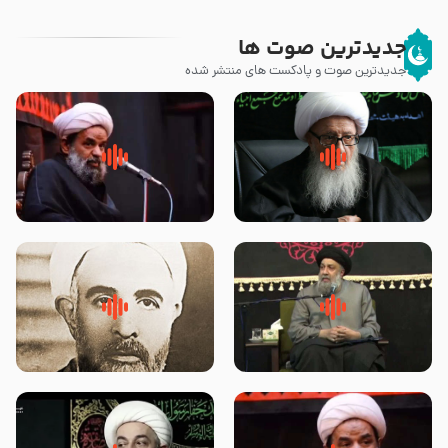
جدیدترین صوت ها
جدیدترین صوت و پادکست های منتشر شده
زوّار اربعین امام حسین (علیه
روضه جانسوز پاره های جگر امام
السلام) با این اشتیاق به زیارت
حسن مجتبی علیه السلام-حجت
بروند – آیت الله وحید خراسانی
الاسلام بندانی
لقب حضرت رقیه سلام الله علیها به
روضه‌ی مجلس یزید ملعون و
چه معناست – حجت الاسلام علوی
اسارت اهل‌بیت علیهم‌السلام –
تهرانی
مرحوم حجت‌الاسلام شیخ علی
محدث زاده