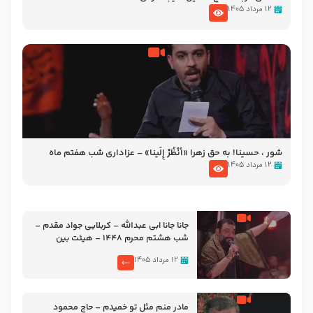
۱۲ مرداد ۱۴۰۵
شور ، حسینا! به‌ حق زهرا «أُنْظُرْ إِلَینا» – عزاداری شب هفتم ماه
محرّم 1405
۱۲ مرداد ۱۴۰۵
جانا جانا ابی عبدالله – کربلایی جواد مقدم –
شب هشتم محرم 1448 – هیئت بین
الحرمین طهران
۱۲ مرداد ۱۴۰۵
مادر منم مثل تو خمیدم – حاج محمود