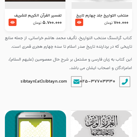
منتخب التواریخ جلد چهارم تاریخ
تفسير القرآن الكريم للشريف
امام زین العابدین و امام محمد
المرتضي قدس سرّه
5.700.000
700.000
تومان
تومان
باقر علیهما السلام
کتاب گرانسنگ منتخب التواريخ، تألیف محمد هاشم خراسانی، از جمله منابع
تاریخی که در بردارنده تاریخ صدر اسلام تا سده چهارم هجری قمری است.
این کتاب به زبان فارسی و مشتمل بر شرح حال معصومین (علیهم السلام)،
امامزادگان و اصحاب ایشان می باشد.
sibtayn[at]sibtayn.com
025-37703330