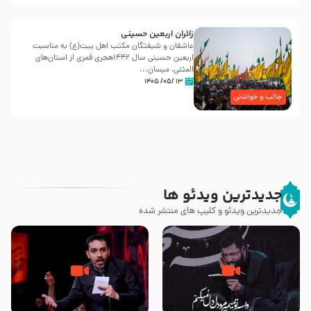
زائران اربعین حسینی
عاشقان و شیفتگان مکتب اهل بیت(ع) به مناسبت
اربعین حسینی سال ۱۴۴۲هجری قمری از استان‌های
المثنی، میسان...
۱۳ /۰۵/ ۱۴۰۵
جالب و خواندنی
جدیدترین ویدئو ها
جدیدترین ویدئو و کلیپ های منتشر شده
مصداق کربلا – حاج حسین سیب
شور ، حسینا! به‌ حق زهرا «أُنْظُرْ
سرخی
إِلَینا» – عزاداری شب هفتم ماه