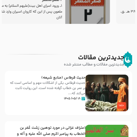
2 صفرالمظفر
1ـ ورود اسراى اهل بیت‌(علیهم السلام) به مجلس یزید
ملعون پس از این كه كاروان اسیران وارد شام شدند،
آنان
جدیدترین مقالات
جدیدترین مقالات و مطالب منتشر شده
حدیث قرطاس (منابع شیعه)
حدیث قرطاس، یکی از اشکالات مهم و اساسی است که
بر عمر بن خطاب گرفته شده است، این روایت ثابت
می‌کند که...
۱۸ /۰۵/ ۱۴۰۵
خلفا
اعتراف غزالی در مورد توهین زشت عُمَر بن
الخطاب به پیامبر اکرم صلی الله علیه و آله و