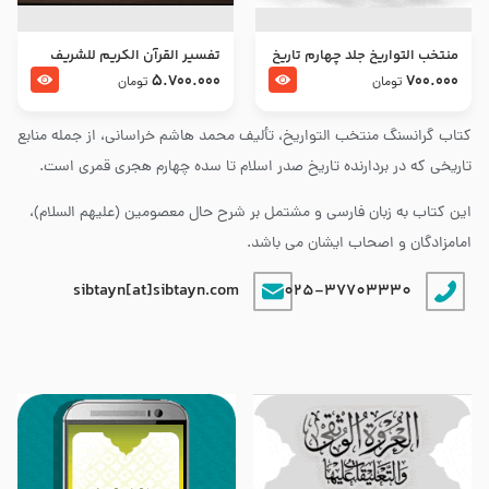
منتخب التواریخ جلد چهارم تاریخ
تفسير القرآن الكريم للشريف
امام زین العابدین و امام محمد
المرتضي قدس سرّه
5.700.000
700.000
تومان
تومان
باقر علیهما السلام
کتاب گرانسنگ منتخب التواريخ، تألیف محمد هاشم خراسانی، از جمله منابع
تاریخی که در بردارنده تاریخ صدر اسلام تا سده چهارم هجری قمری است.
این کتاب به زبان فارسی و مشتمل بر شرح حال معصومین (علیهم السلام)،
امامزادگان و اصحاب ایشان می باشد.
sibtayn[at]sibtayn.com
025-37703330