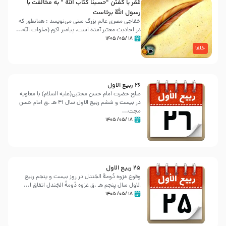
عُمَر با گفتن “حسبنا كتاب اللّه ” به مخالفت با
رسول اللّه برخاست
خفاجی مصری عالم بزرگ سنی می‌نویسد : همانطور که
در احادیث معتبر آمده است، پیامبر اکرم (صلوات اللّه...
۱۸ /۰۵/ ۱۴۰۵
خلفا
26 ربيع الاول
صلح حضرت امام حسن مجتبی(علیه السلام) با معاویه
در بیست و ششم ربیع الاول سال 41 هـ .ق امام حسن
مجت...
۱۸ /۰۵/ ۱۴۰۵
25 ربيع الاول
وقوع غزوه دُومةُ الجَندل در روز بیست و پنجم ربیع
الاول سال پنجم هـ .ق غزوه دُومةُ الجَندل اتفاق ا...
۱۸ /۰۵/ ۱۴۰۵