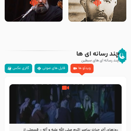
روضه‌ی مجلس یزید ملعون و
سلام جوانی که امام حسین علیه
اسارت اهل‌بیت علیهم‌السلام –
السلام خودش جوابش را دادند
مرحوم حجت‌الاسلام شیخ علی
-حجت الاسلام بندانی
محدث زاده
چند رسانه ای ها
چند رسانه ای های سبطین
ویدئو ها
فایل های صوتی
گالری عکس
روزهای آخر حیات پیامبر اکرم صلی الله علیه و آله – قسمتی از