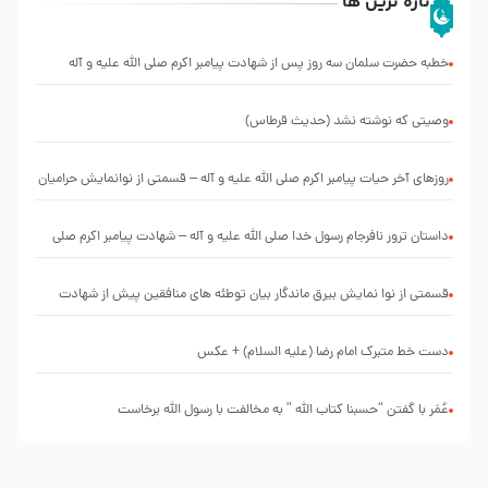
تازه ترین ها
خطبه حضرت سلمان سه روز پس از شهادت پیامبر اکرم صلی الله علیه و آله
وصیتی که نوشته نشد (حدیث قرطاس)
روزهای آخر حیات پیامبر اکرم صلی الله علیه و آله – قسمتی از نوانمایش حرامیان
در احرام – 1389
‌‌‌‌‌‌‌داستان ترور نافرجام رسول خدا صلی الله علیه و آله – شهادت پیامبر اکرم صلی
الله علیه و آله
قسمتی از نوا نمایش بیرق ماندگار بیان توطئه های منافقین پیش از شهادت
پیامبر اکرم صلی الله علیه و آله
دست خط متبرک امام رضا (علیه السلام) + عکس
عُمَر با گفتن “حسبنا كتاب اللّه ” به مخالفت با رسول اللّه برخاست