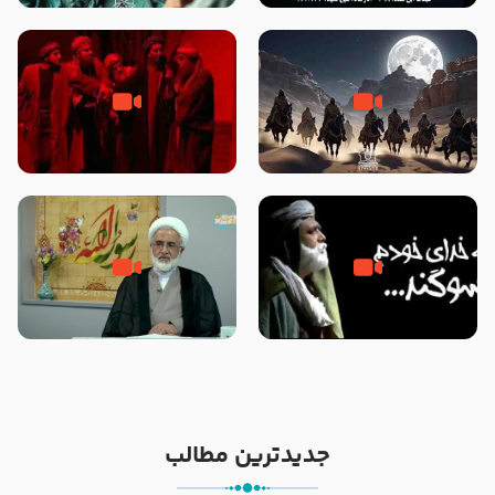
نوانمایش حرامیان در احرام – 1389
‌‌‌‌‌‌‌داستان ترور نافرجام رسول خدا
قسمتی از نوا نمایش بیرق ماندگار
صلی الله علیه و آله – شهادت
بیان توطئه های منافقین پیش از
پیامبر اکرم صلی الله علیه و آله
شهادت پیامبر اکرم صلی الله علیه
و آله
خطبه حضرت سلمان سه روز پس از
شهادت پیامبر اکرم صلی الله علیه
مادر داعش – حجت الاسلام جباری
و آله
جدیدترین مطالب