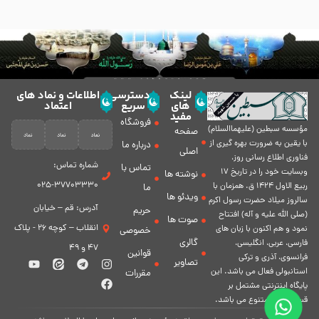
لینک
دسترسی
اطلاعات و نماد های
های
سریع
اعتماد
مفید
فروشگاه
مؤسسه سبطين (عليهماالسلام)
صفحه
با يقين به ضرورت بهره گیرى از
درباره ما
اصلی
فناورى اطلاع رسانى روز،
شماره تماس:
تماس با
وبسایت خود را در تاريخ 17
نوشته ها
37703330-025
ربيع الاول 1424 ق. همزمان با
ما
ویدئو ها
سالروز ميلاد حضرت رسول اكرم
آدرس: قم – خیابان
حریم
(صلی الله علیه و آله) افتتاح
صوت ها
انقلاب – کوچه 26 - پلاک
نمود و هم اكنون با زبان های
خصوصی
گالری
فارسی، عربى، انگلیسی،
47 و 49
قوانین
فرانسوی، آذری و ترکی
تصاویر
استانبولی فعال مى باشد. اين
مقررات
پايگاه اينترنتى مشتمل بر
قسمت هاى متنوع مى باشد.