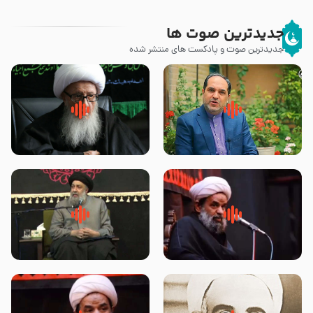
جدیدترین صوت ها
جدیدترین صوت و پادکست های منتشر شده
پیامبر صلی الله علیه وآله و سلم
زوّار اربعین امام حسین (علیه
فرمودند وای بر بچه های آخر
السلام) با این اشتیاق به زیارت
الزمان- دکتر هزار
بروند – آیت الله وحید خراسانی
روضه جانسوز پاره های جگر امام
لقب حضرت رقیه سلام الله علیها به
حسن مجتبی علیه السلام-حجت
چه معناست – حجت الاسلام علوی
الاسلام بندانی
تهرانی