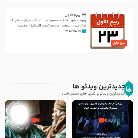
23 ربيع الاول
ورود حضرت فاطمه معصومه(سلام الله علیها) به قم یك
سال پس از تبعید امام رضا(علیه السلام) از مدینـه ...
۱۸ /۰۵/ ۱۴۰۵
ربیع الأول
جدیدترین ویدئو ها
جدیدترین ویدئو و کلیپ های منتشر شده
روزهای آخر حیات پیامبر اکرم صلی
وصیتی که نوشته نشد (حدیث
الله علیه و آله – قسمتی از
قرطاس)