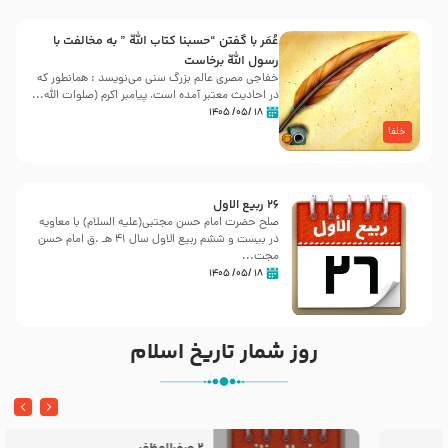
عُمَر با گفتن “حسبنا كتاب اللّه ” به مخالفت با
رسول اللّه برخاست
خفاجی مصری عالم بزرگ سنی می‌نویسد : همانطور که
در احادیث معتبر آمده است، پیامبر اکرم (صلوات اللّه...
۱۸ /۰۵/ ۱۴۰۵
خلفا
26 ربيع الاول
صلح حضرت امام حسن مجتبی(علیه السلام) با معاویه
در بیست و ششم ربیع الاول سال 41 هـ .ق امام حسن
مجت...
۱۸ /۰۵/ ۱۴۰۵
روز شمار تاریخ اسلام