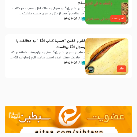
سلم
غزالی عالم بزرگ و صوفی مسلك اهل سقيفه در کتاب
“سرالعالمین” بعد از نقل ماجرای بیعت متخلف ...
اهل سنت
۱۸ /۰۵/ ۱۴۰۵
عُمَر با گفتن “حسبنا كتاب اللّه ” به مخالفت با
رسول اللّه برخاست
خفاجی مصری عالم بزرگ سنی می‌نویسد : همانطور که
در احادیث معتبر آمده است، پیامبر اکرم (صلوات اللّه...
۱۸ /۰۵/ ۱۴۰۵
خلفا