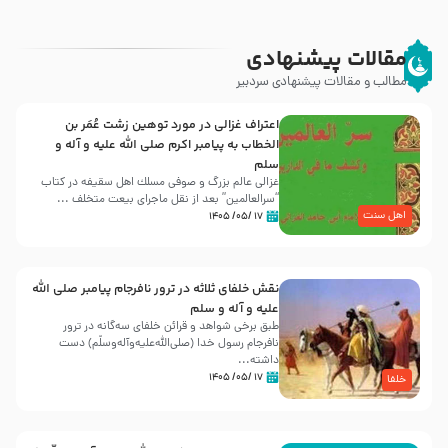
مقالات پیشنهادی
مطالب و مقالات پیشنهادی سردبیر
اعتراف غزالی در مورد توهین زشت عُمَر بن
الخطاب به پیامبر اکرم صلی الله علیه و آله و
سلم
غزالی عالم بزرگ و صوفی مسلك اهل سقيفه در کتاب
“سرالعالمین” بعد از نقل ماجرای بیعت متخلف ...
اهل سنت
۱۷ /۰۵/ ۱۴۰۵
نقش خلفای ثلاثه در ترور نافرجام پیامبر صلی الله
علیه و آله و سلم
طبق برخی شواهد و قرائن خلفای سه‌گانه در ترور
نافرجام رسول خدا (صلی‌الله‌علیه‌و‌آله‌وسلّم) دست
داشته‌...
۱۷ /۰۵/ ۱۴۰۵
خلفا