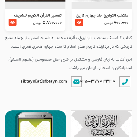
منتخب التواریخ جلد چهارم تاریخ
تفسير القرآن الكريم للشريف
امام زین العابدین و امام محمد
المرتضي قدس سرّه
5.700.000
700.000
تومان
تومان
باقر علیهما السلام
کتاب گرانسنگ منتخب التواريخ، تألیف محمد هاشم خراسانی، از جمله منابع
تاریخی که در بردارنده تاریخ صدر اسلام تا سده چهارم هجری قمری است.
این کتاب به زبان فارسی و مشتمل بر شرح حال معصومین (علیهم السلام)،
امامزادگان و اصحاب ایشان می باشد.
sibtayn[at]sibtayn.com
025-37703330