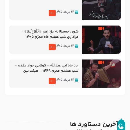
۱۲ مرداد ۱۴۰۵
شور ، حسینا! به‌ حق زهرا «أُنْظُرْ إِلَینا» –
عزاداری شب هفتم ماه محرّم 1405
۱۲ مرداد ۱۴۰۵
جانا جانا ابی عبدالله – کربلایی جواد مقدم –
شب هشتم محرم 1448 – هیئت بین
الحرمین طهران
۱۲ مرداد ۱۴۰۵
آخرین دستاورد ها