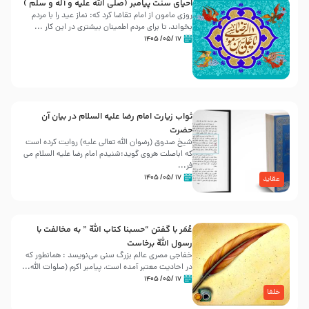
احیای سنت پیامبر (صلی الله علیه و آله و سلّم )
روزی مامون از امام تقاضا کرد که: نماز عید را با مردم
بخواند، تا برای مردم اطمینان بیشتری در این کار ...
۱۷ /۰۵/ ۱۴۰۵
ثواب زیارت امام رضا علیه السلام در بیان آن
حضرت
شیخ صدوق (رضوان الله تعالی علیه) روایت کرده است
که اباصلت هروی گوید:شنیدم امام رضا علیه السلام می
فر...
۱۷ /۰۵/ ۱۴۰۵
عقاید
عُمَر با گفتن “حسبنا كتاب اللّه ” به مخالفت با
رسول اللّه برخاست
خفاجی مصری عالم بزرگ سنی می‌نویسد : همانطور که
در احادیث معتبر آمده است، پیامبر اکرم (صلوات اللّه...
۱۷ /۰۵/ ۱۴۰۵
خلفا