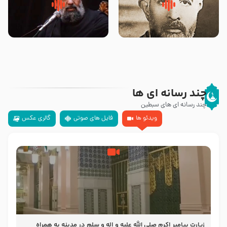
روضه‌ی مجلس یزید ملعون و
سلام جوانی که امام حسین علیه
اسارت اهل‌بیت علیهم‌السلام –
السلام خودش جوابش را دادند
مرحوم حجت‌الاسلام شیخ علی
-حجت الاسلام بندانی
محدث زاده
چند رسانه ای ها
چند رسانه ای های سبطین
ویدئو ها
فایل های صوتی
گالری عکس
زیارت پیامبر اکرم صلی الله علیه و اله و سلم در مدینه به همراه