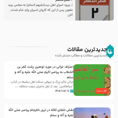
2 صفرالمظفر
1ـ ورود اسراى اهل بیت‌(علیهم السلام) به مجلس یزید
ملعون پس از این كه كاروان اسیران وارد شام شدند،
آنان
جدیدترین مقالات
جدیدترین مقالات و مطالب منتشر شده
اعتراف غزالی در مورد توهین زشت عُمَر بن
الخطاب به پیامبر اکرم صلی الله علیه و آله و
سلم
غزالی عالم بزرگ و صوفی مسلك اهل سقيفه در کتاب
“سرالعالمین” بعد از نقل ماجرای بیعت متخلف ...
اهل سنت
۱۷ /۰۵/ ۱۴۰۵
نقش خلفای ثلاثه در ترور نافرجام پیامبر صلی الله
علیه و آله و سلم