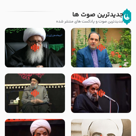
جدیدترین صوت ها
جدیدترین صوت و پادکست های منتشر شده
پیامبر صلی الله علیه وآله و سلم
زوّار اربعین امام حسین (علیه
فرمودند وای بر بچه های آخر
السلام) با این اشتیاق به زیارت
الزمان- دکتر هزار
بروند – آیت الله وحید خراسانی
روضه جانسوز پاره های جگر امام
لقب حضرت رقیه سلام الله علیها به
حسن مجتبی علیه السلام-حجت
چه معناست – حجت الاسلام علوی
الاسلام بندانی
تهرانی