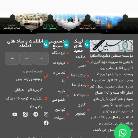
لینک
دسترسی
اطلاعات و نماد های
های
سریع
اعتماد
مفید
فروشگاه
مؤسسه سبطين (عليهماالسلام)
صفحه
با يقين به ضرورت بهره گیرى از
درباره ما
اصلی
فناورى اطلاع رسانى روز،
شماره تماس:
تماس با
وبسایت خود را در تاريخ 17
نوشته ها
37703330-025
ربيع الاول 1424 ق. همزمان با
ما
ویدئو ها
سالروز ميلاد حضرت رسول اكرم
آدرس: قم – خیابان
حریم
(صلی الله علیه و آله) افتتاح
صوت ها
انقلاب – کوچه 26 - پلاک
نمود و هم اكنون با زبان های
خصوصی
گالری
فارسی، عربى، انگلیسی،
47 و 49
قوانین
فرانسوی، آذری و ترکی
تصاویر
استانبولی فعال مى باشد. اين
مقررات
پايگاه اينترنتى مشتمل بر
قسمت هاى متنوع مى باشد.