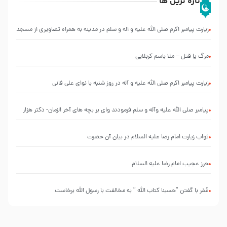
تازه ترین ها
زیارت پیامبر اکرم صلی الله علیه و اله و سلم در مدینه به همراه تصاویری از مسجد
النبی
مرگ یا قتل – ملا باسم کربلایی
زیارت پیامبر اکرم صلی الله علیه و آله در روز شنبه با نوای علی فانی
پیامبر صلی الله علیه وآله و سلم فرمودند وای بر بچه های آخر الزمان- دکتر هزار
ثواب زیارت امام رضا علیه السلام در بیان آن حضرت
حرز عجیب امام رضا علیه السلام
عُمَر با گفتن “حسبنا كتاب اللّه ” به مخالفت با رسول اللّه برخاست