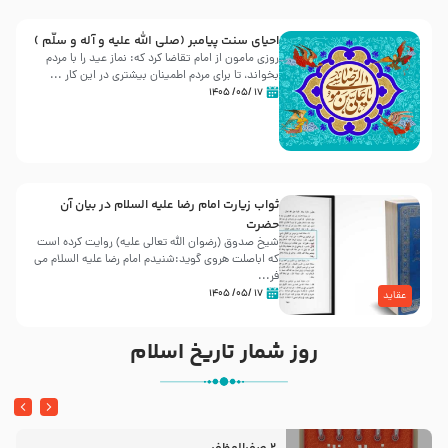
احیای سنت پیامبر (صلی الله علیه و آله و سلّم )
روزی مامون از امام تقاضا کرد که: نماز عید را با مردم
بخواند، تا برای مردم اطمینان بیشتری در این کار ...
۱۷ /۰۵/ ۱۴۰۵
ثواب زیارت امام رضا علیه السلام در بیان آن
حضرت
شیخ صدوق (رضوان الله تعالی علیه) روایت کرده است
که اباصلت هروی گوید:شنیدم امام رضا علیه السلام می
فر...
۱۷ /۰۵/ ۱۴۰۵
عقاید
روز شمار تاریخ اسلام