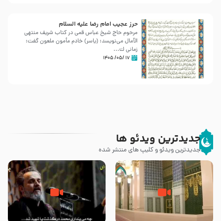
حرز عجیب امام رضا علیه السلام
مرحوم حاج شیخ عباس قمی در کتاب شریف منتهی
الآمال می‌نویسد: (ياسر) خادم مأمون ملعون گفت:
زمانى ك...
۱۷ /۰۵/ ۱۴۰۵
جدیدترین ویدئو ها
جدیدترین ویدئو و کلیپ های منتشر شده
زیارت پیامبر اکرم صلی الله علیه و
اله و سلم در مدینه به همراه
مرگ یا قتل – ملا باسم کربلایی