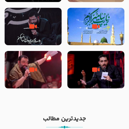
تصاویری از مسجد النبی
زیارت پیامبر اکرم صلی الله علیه و
مصداق کربلا – حاج حسین سیب
آله در روز شنبه با نوای علی فانی
سرخی
شور ، حسینا! به‌ حق زهرا «أُنْظُرْ
جانا جانا ابی عبدالله – کربلایی جواد
إِلَینا» – عزاداری شب هفتم ماه
مقدم – شب هشتم محرم 1448 –
محرّم 1405
هیئت بین الحرمین طهران
جدیدترین مطالب